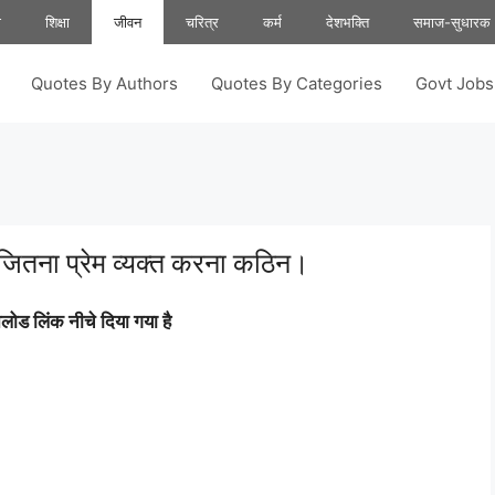
ा
शिक्षा
जीवन
चरित्र
कर्म
देशभक्ति
समाज-सुधारक
Quotes By Authors
Quotes By Categories
Govt Job
 जितना प्रेम व्यक्त करना कठिन।
ोड लिंक नीचे दिया गया है