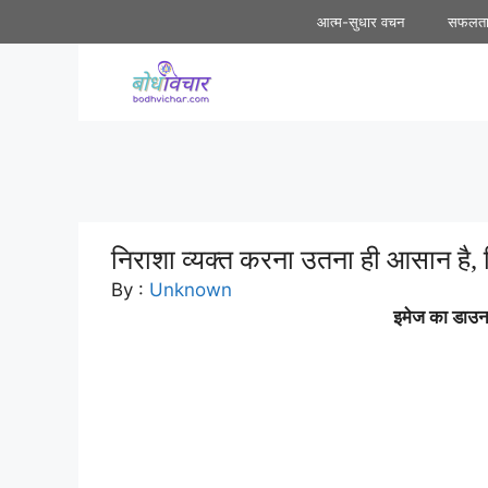
Skip
आत्म-सुधार वचन
सफलत
to
content
निराशा व्यक्त करना उतना ही आसान है,
By :
Unknown
इमेज का डाउनल