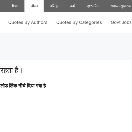
ा
शिक्षा
जीवन
चरित्र
कर्म
देशभक्ति
समाज-सुधारक
Quotes By Authors
Quotes By Categories
Govt Job
प रहता है।
ोड लिंक नीचे दिया गया है