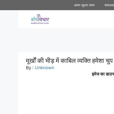
Skip
आत्म-सुधार वचन
सफलत
to
content
मूर्खों की भीड़ में काबिल व्यक्ति हमेेशा चु
By :
Unknown
इमेज का डाउनल