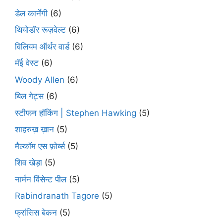
डेल कार्नेगी
(6)
थियोडॉर रूज़वेल्ट
(6)
विलियम ऑर्थर वार्ड
(6)
मॅई वेस्ट
(6)
Woody Allen
(6)
बिल गेट्स
(6)
स्टीफन हॉकिंग | Stephen Hawking
(5)
शाहरुख़ ख़ान
(5)
मैल्कॉम एस फ़ोर्ब्स
(5)
शिव खेड़ा
(5)
नार्मन विंसेन्ट पील
(5)
Rabindranath Tagore
(5)
फ्रांसिस बेकन
(5)