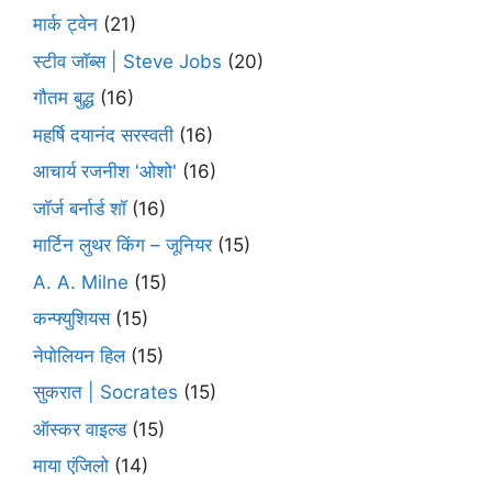
मार्क ट्वेन
(21)
स्टीव जॉब्स | Steve Jobs
(20)
गौतम बुद्ध
(16)
महर्षि दयानंद सरस्वती
(16)
आचार्य रजनीश 'ओशो'
(16)
जॉर्ज बर्नार्ड शॉ
(16)
मार्टिन लुथर किंग – जूनियर
(15)
A. A. Milne
(15)
कन्फ्युशियस
(15)
नेपोलियन हिल
(15)
सुकरात | Socrates
(15)
ऑस्कर वाइल्ड
(15)
माया एंजिलो
(14)