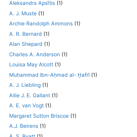
Aleksandrs Apsītis
(1)
A. J. Muste
(1)
Archie Randolph Ammons
(1)
A. R. Bernard
(1)
Alan Shepard
(1)
Charles A. Anderson
(1)
Louisa May Alcott
(1)
Muḥammad Ibn-Aḥmad al- Ḫafrī
(1)
A. J. Liebling
(1)
Ailie J. E. Gallant
(1)
A. E. van Vogt
(1)
Margaret Sutton Briscoe
(1)
A.J. Beirens
(1)
A. S. Byatt
(1)