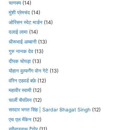
चाणक्य
(14)
मुंशी प्रेमचंद
(14)
ओरिसन स्‍वेट मार्डन
(14)
दलाई लामा
(14)
धीरूभाई अम्बानी
(13)
गुरु नानक देव
(13)
दीपक चोपड़ा
(13)
योहान वुल्फगैंग वोन गेटे
(13)
वॉरेन एडवर्ड बफ़े
(12)
महावीर स्वामी
(12)
चार्ली चैपलिन
(12)
सरदार भगत सिंह | Sardar Bhagat Singh
(12)
एच एल मेंकेन
(12)
रवीन्द्रनाथ टैगोर
(11)