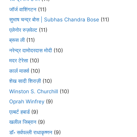
जॉर्ज वाशिंगटन
(11)
सुभाष चन्द्र बोस | Subhas Chandra Bose
(11)
एलेनोर रुज़वेल्ट
(11)
ब्रूस ली
(11)
नरेन्द्र दामोदरदास मोदी
(10)
मदर टेरेसा
(10)
कार्ल मार्क्स
(10)
शेख सादी शिराज़ी
(10)
Winston S. Churchill
(10)
Oprah Winfrey
(9)
एल्बर्ट हबार्ड
(9)
खलील जिब्रान
(9)
डॉ॰ सर्वपल्ली राधाकृष्णन
(9)