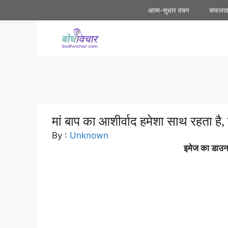
Skip
आत्म-सुधार वचन
सफलत
to
content
मां बाप का आशीर्वाद हमेशा साथ रहता है, 
By :
Unknown
इमेज का डाउनल