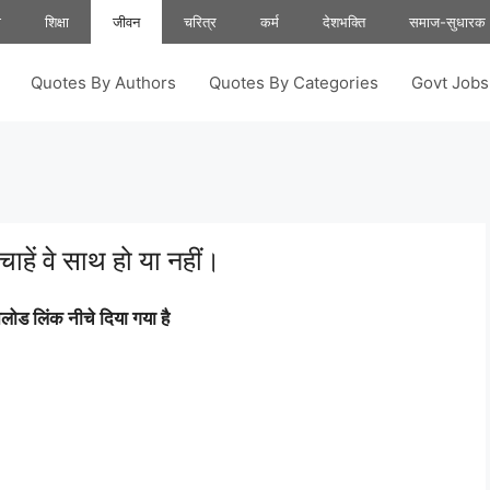
ा
शिक्षा
जीवन
चरित्र
कर्म
देशभक्ति
समाज-सुधारक
Quotes By Authors
Quotes By Categories
Govt Job
चाहें वे साथ हो या नहीं।
ोड लिंक नीचे दिया गया है