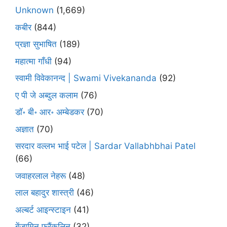
Unknown
(1,669)
कबीर
(844)
प्रज्ञा सुभाषित
(189)
महात्मा गाँधी
(94)
स्वामी विवेकानन्द | Swami Vivekananda
(92)
ए पी जे अब्दुल कलाम
(76)
डॉ॰ बी॰ आर॰ अम्बेडकर
(70)
अज्ञात
(70)
सरदार वल्लभ भाई पटेल | Sardar Vallabhbhai Patel
(66)
जवाहरलाल नेहरू
(48)
लाल बहादुर शास्त्री
(46)
अल्बर्ट आइन्स्टाइन
(41)
बेंजामिन फ्रैंकलिन
(32)