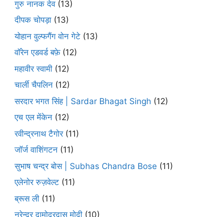
गुरु नानक देव
(13)
दीपक चोपड़ा
(13)
योहान वुल्फगैंग वोन गेटे
(13)
वॉरेन एडवर्ड बफ़े
(12)
महावीर स्वामी
(12)
चार्ली चैपलिन
(12)
सरदार भगत सिंह | Sardar Bhagat Singh
(12)
एच एल मेंकेन
(12)
रवीन्द्रनाथ टैगोर
(11)
जॉर्ज वाशिंगटन
(11)
सुभाष चन्द्र बोस | Subhas Chandra Bose
(11)
एलेनोर रुज़वेल्ट
(11)
ब्रूस ली
(11)
नरेन्द्र दामोदरदास मोदी
(10)