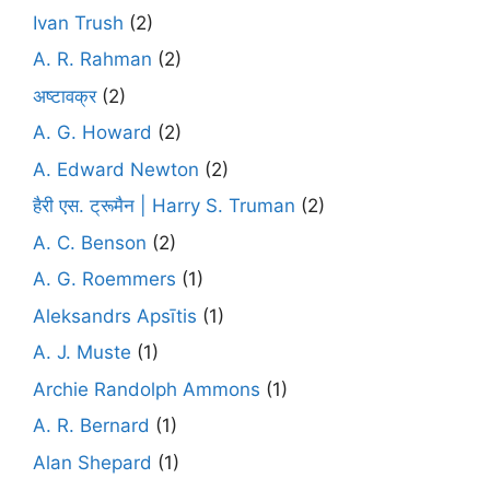
Ivan Trush
(2)
A. R. Rahman
(2)
अष्टावक्र
(2)
A. G. Howard
(2)
A. Edward Newton
(2)
हैरी एस. ट्रूमैन | Harry S. Truman
(2)
A. C. Benson
(2)
A. G. Roemmers
(1)
Aleksandrs Apsītis
(1)
A. J. Muste
(1)
Archie Randolph Ammons
(1)
A. R. Bernard
(1)
Alan Shepard
(1)