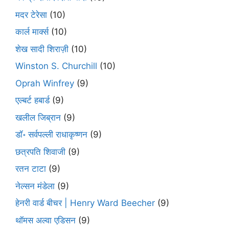
मदर टेरेसा
(10)
कार्ल मार्क्स
(10)
शेख सादी शिराज़ी
(10)
Winston S. Churchill
(10)
Oprah Winfrey
(9)
एल्बर्ट हबार्ड
(9)
खलील जिब्रान
(9)
डॉ॰ सर्वपल्ली राधाकृष्णन
(9)
छत्रपति शिवाजी
(9)
रतन टाटा
(9)
नेल्सन मंडेला
(9)
हेनरी वार्ड बीचर | Henry Ward Beecher
(9)
थॉमस अल्वा एडिसन
(9)