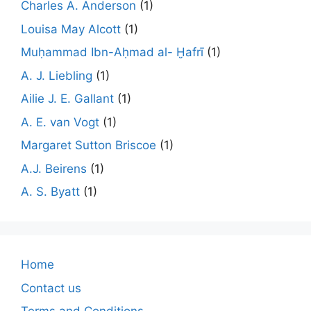
Charles A. Anderson
(1)
Louisa May Alcott
(1)
Muḥammad Ibn-Aḥmad al- Ḫafrī
(1)
A. J. Liebling
(1)
Ailie J. E. Gallant
(1)
A. E. van Vogt
(1)
Margaret Sutton Briscoe
(1)
A.J. Beirens
(1)
A. S. Byatt
(1)
Home
Contact us