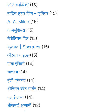
जॉर्ज बर्नार्ड शॉ
(16)
मार्टिन लुथर किंग – जूनियर
(15)
A. A. Milne
(15)
कन्फ्युशियस
(15)
नेपोलियन हिल
(15)
सुकरात | Socrates
(15)
ऑस्कर वाइल्ड
(15)
माया एंजिलो
(14)
चाणक्य
(14)
मुंशी प्रेमचंद
(14)
ओरिसन स्‍वेट मार्डन
(14)
दलाई लामा
(14)
धीरूभाई अम्बानी
(13)