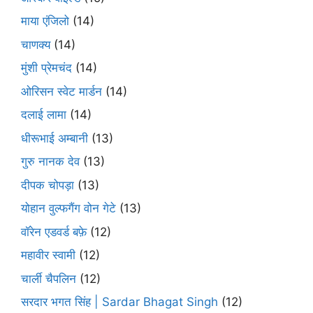
माया एंजिलो
(14)
चाणक्य
(14)
मुंशी प्रेमचंद
(14)
ओरिसन स्‍वेट मार्डन
(14)
दलाई लामा
(14)
धीरूभाई अम्बानी
(13)
गुरु नानक देव
(13)
दीपक चोपड़ा
(13)
योहान वुल्फगैंग वोन गेटे
(13)
वॉरेन एडवर्ड बफ़े
(12)
महावीर स्वामी
(12)
चार्ली चैपलिन
(12)
सरदार भगत सिंह | Sardar Bhagat Singh
(12)