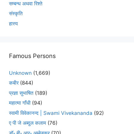
सम्बन्ध अथवा रिश्ते
संस्कृति
हास्य
Famous Persons
Unknown
(1,669)
कबीर
(844)
प्रज्ञा सुभाषित
(189)
महात्मा गाँधी
(94)
स्वामी विवेकानन्द | Swami Vivekananda
(92)
ए पी जे अब्दुल कलाम
(76)
डॉ॰ बी॰ आर॰ अम्बेडकर
(70)