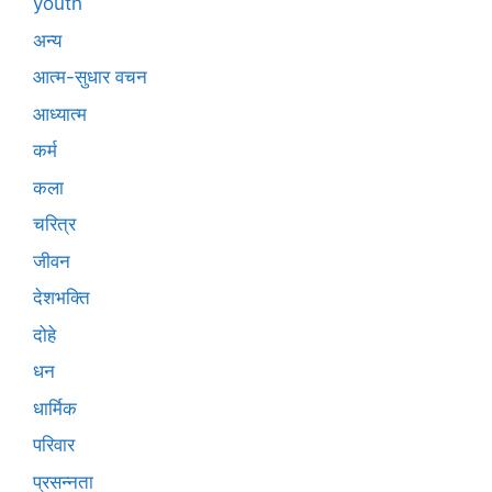
youth
अन्य
आत्म-सुधार वचन
आध्यात्म
कर्म
कला
चरित्र
जीवन
देशभक्ति
दोहे
धन
धार्मिक
परिवार
प्रसन्नता