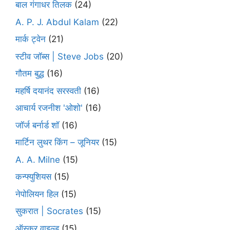
बाल गंगाधर तिलक
(24)
A. P. J. Abdul Kalam
(22)
मार्क ट्वेन
(21)
स्टीव जॉब्स | Steve Jobs
(20)
गौतम बुद्ध
(16)
महर्षि दयानंद सरस्वती
(16)
आचार्य रजनीश 'ओशो'
(16)
जॉर्ज बर्नार्ड शॉ
(16)
मार्टिन लुथर किंग – जूनियर
(15)
A. A. Milne
(15)
कन्फ्युशियस
(15)
नेपोलियन हिल
(15)
सुकरात | Socrates
(15)
ऑस्कर वाइल्ड
(15)