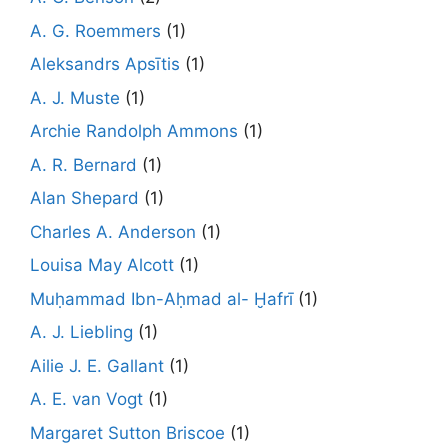
A. G. Roemmers
(1)
Aleksandrs Apsītis
(1)
A. J. Muste
(1)
Archie Randolph Ammons
(1)
A. R. Bernard
(1)
Alan Shepard
(1)
Charles A. Anderson
(1)
Louisa May Alcott
(1)
Muḥammad Ibn-Aḥmad al- Ḫafrī
(1)
A. J. Liebling
(1)
Ailie J. E. Gallant
(1)
A. E. van Vogt
(1)
Margaret Sutton Briscoe
(1)