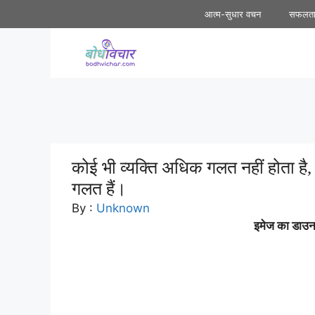
Skip
आत्म-सुधार वचन
सफलत
to
content
कोई भी व्यक्ति अधिक गलत नहीं होता है, उ
गलत हैं।
By :
Unknown
इमेज का डाउनल