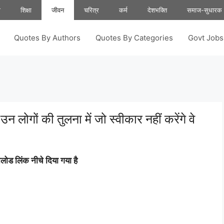
ा
शिक्षा
जीवन
चरित्र
कर्म
देशभक्ति
समाज-सुधारक
Quotes By Authors
Quotes By Categories
Govt Job
न लोगों की तुलना में जो स्वीकार नहीं करेंगे वे
ोड लिंक नीचे दिया गया है