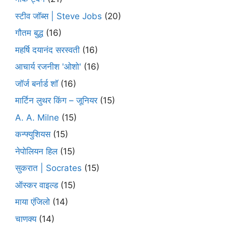
स्टीव जॉब्स | Steve Jobs
(20)
गौतम बुद्ध
(16)
महर्षि दयानंद सरस्वती
(16)
आचार्य रजनीश 'ओशो'
(16)
जॉर्ज बर्नार्ड शॉ
(16)
मार्टिन लुथर किंग – जूनियर
(15)
A. A. Milne
(15)
कन्फ्युशियस
(15)
नेपोलियन हिल
(15)
सुकरात | Socrates
(15)
ऑस्कर वाइल्ड
(15)
माया एंजिलो
(14)
चाणक्य
(14)