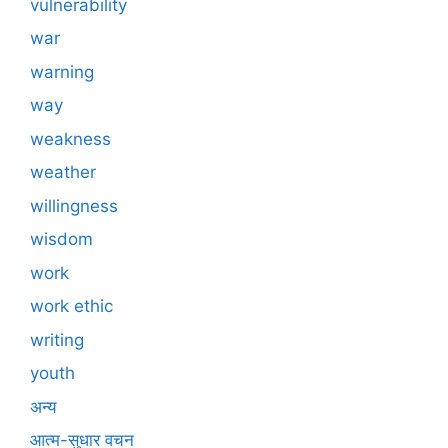
vulnerability
war
warning
way
weakness
weather
willingness
wisdom
work
work ethic
writing
youth
अन्य
आत्म-सुधार वचन