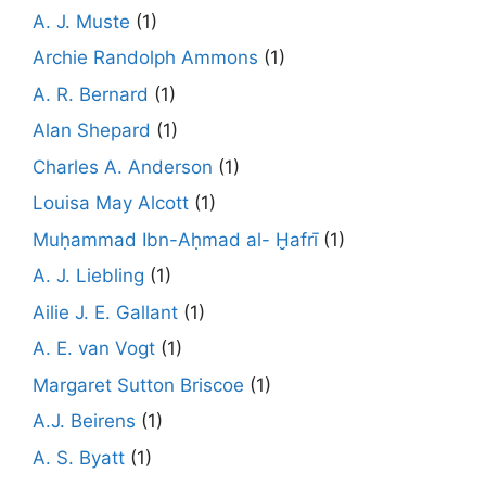
A. J. Muste
(1)
Archie Randolph Ammons
(1)
A. R. Bernard
(1)
Alan Shepard
(1)
Charles A. Anderson
(1)
Louisa May Alcott
(1)
Muḥammad Ibn-Aḥmad al- Ḫafrī
(1)
A. J. Liebling
(1)
Ailie J. E. Gallant
(1)
A. E. van Vogt
(1)
Margaret Sutton Briscoe
(1)
A.J. Beirens
(1)
A. S. Byatt
(1)