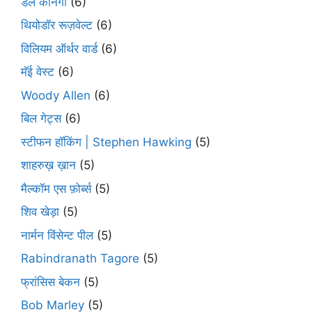
डेल कार्नेगी
(6)
थियोडॉर रूज़वेल्ट
(6)
विलियम ऑर्थर वार्ड
(6)
मॅई वेस्ट
(6)
Woody Allen
(6)
बिल गेट्स
(6)
स्टीफन हॉकिंग | Stephen Hawking
(5)
शाहरुख़ ख़ान
(5)
मैल्कॉम एस फ़ोर्ब्स
(5)
शिव खेड़ा
(5)
नार्मन विंसेन्ट पील
(5)
Rabindranath Tagore
(5)
फ्रांसिस बेकन
(5)
Bob Marley
(5)