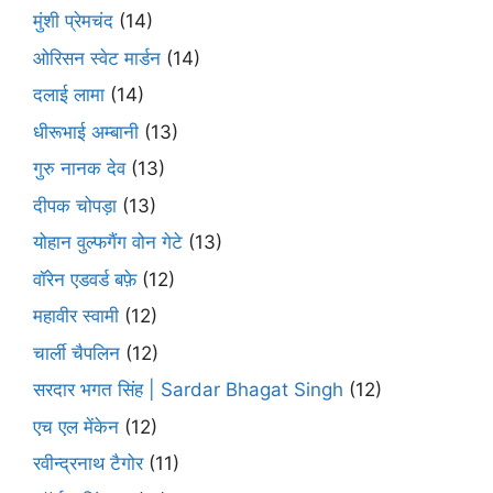
मुंशी प्रेमचंद
(14)
ओरिसन स्‍वेट मार्डन
(14)
दलाई लामा
(14)
धीरूभाई अम्बानी
(13)
गुरु नानक देव
(13)
दीपक चोपड़ा
(13)
योहान वुल्फगैंग वोन गेटे
(13)
वॉरेन एडवर्ड बफ़े
(12)
महावीर स्वामी
(12)
चार्ली चैपलिन
(12)
सरदार भगत सिंह | Sardar Bhagat Singh
(12)
एच एल मेंकेन
(12)
रवीन्द्रनाथ टैगोर
(11)