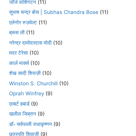
जॉर्ज वाशिंगटन
(11)
सुभाष चन्द्र बोस | Subhas Chandra Bose
(11)
एलेनोर रुज़वेल्ट
(11)
ब्रूस ली
(11)
नरेन्द्र दामोदरदास मोदी
(10)
मदर टेरेसा
(10)
कार्ल मार्क्स
(10)
शेख सादी शिराज़ी
(10)
Winston S. Churchill
(10)
Oprah Winfrey
(9)
एल्बर्ट हबार्ड
(9)
खलील जिब्रान
(9)
डॉ॰ सर्वपल्ली राधाकृष्णन
(9)
छत्रपति शिवाजी
(9)