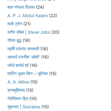
बाल गंगाधर तिलक
(24)
A. P. J. Abdul Kalam
(22)
मार्क ट्वेन
(21)
स्टीव जॉब्स | Steve Jobs
(20)
गौतम बुद्ध
(16)
महर्षि दयानंद सरस्वती
(16)
आचार्य रजनीश 'ओशो'
(16)
जॉर्ज बर्नार्ड शॉ
(16)
मार्टिन लुथर किंग – जूनियर
(15)
A. A. Milne
(15)
कन्फ्युशियस
(15)
नेपोलियन हिल
(15)
सुकरात | Socrates
(15)