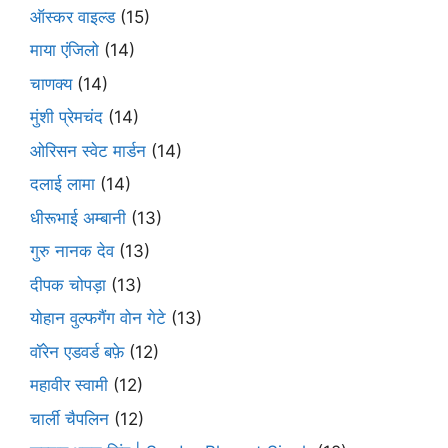
ऑस्कर वाइल्ड
(15)
माया एंजिलो
(14)
चाणक्य
(14)
मुंशी प्रेमचंद
(14)
ओरिसन स्‍वेट मार्डन
(14)
दलाई लामा
(14)
धीरूभाई अम्बानी
(13)
गुरु नानक देव
(13)
दीपक चोपड़ा
(13)
योहान वुल्फगैंग वोन गेटे
(13)
वॉरेन एडवर्ड बफ़े
(12)
महावीर स्वामी
(12)
चार्ली चैपलिन
(12)