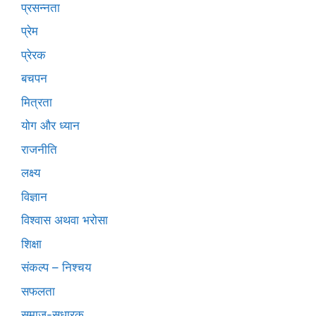
प्रसन्नता
प्रेम
प्रेरक
बचपन
मित्रता
योग और ध्यान
राजनीति
लक्ष्य
विज्ञान
विश्वास अथवा भरोसा
शिक्षा
संकल्प – निश्चय
सफलता
समाज-सुधारक