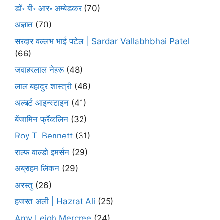
डॉ॰ बी॰ आर॰ अम्बेडकर
(70)
अज्ञात
(70)
सरदार वल्लभ भाई पटेल | Sardar Vallabhbhai Patel
(66)
जवाहरलाल नेहरू
(48)
लाल बहादुर शास्त्री
(46)
अल्बर्ट आइन्स्टाइन
(41)
बेंजामिन फ्रैंकलिन
(32)
Roy T. Bennett
(31)
राल्फ वाल्डो इमर्सन
(29)
अब्राहम लिंकन
(29)
अरस्तु
(26)
हजरत अली | Hazrat Ali
(25)
Amy Leigh Mercree
(24)