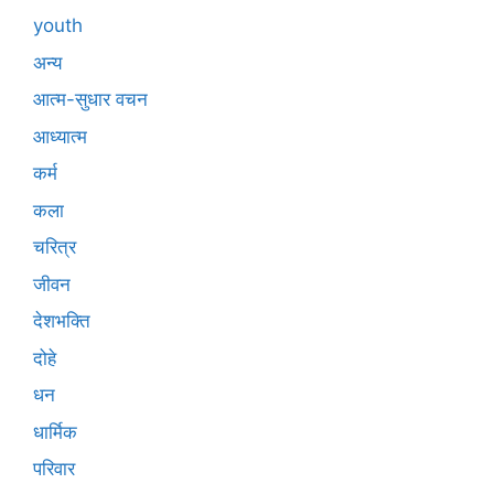
youth
अन्य
आत्म-सुधार वचन
आध्यात्म
कर्म
कला
चरित्र
जीवन
देशभक्ति
दोहे
धन
धार्मिक
परिवार