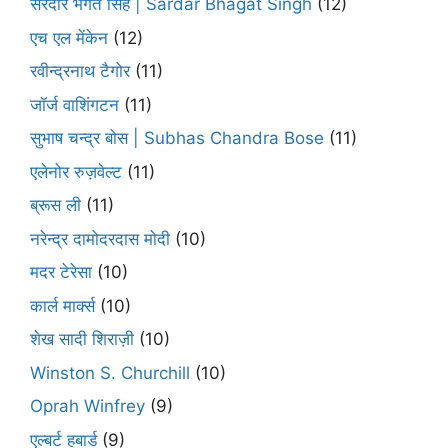
सरदार भगत सिंह | Sardar Bhagat Singh
(12)
एच एल मेंकेन
(12)
रवीन्द्रनाथ टैगोर
(11)
जॉर्ज वाशिंगटन
(11)
सुभाष चन्द्र बोस | Subhas Chandra Bose
(11)
एलेनोर रुज़वेल्ट
(11)
ब्रूस ली
(11)
नरेन्द्र दामोदरदास मोदी
(10)
मदर टेरेसा
(10)
कार्ल मार्क्स
(10)
शेख सादी शिराज़ी
(10)
Winston S. Churchill
(10)
Oprah Winfrey
(9)
एल्बर्ट हबार्ड
(9)