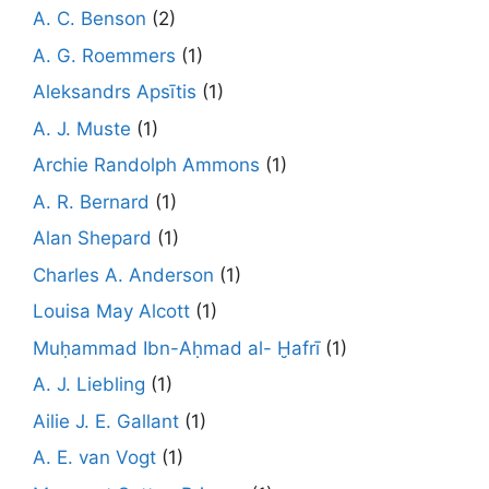
A. C. Benson
(2)
A. G. Roemmers
(1)
Aleksandrs Apsītis
(1)
A. J. Muste
(1)
Archie Randolph Ammons
(1)
A. R. Bernard
(1)
Alan Shepard
(1)
Charles A. Anderson
(1)
Louisa May Alcott
(1)
Muḥammad Ibn-Aḥmad al- Ḫafrī
(1)
A. J. Liebling
(1)
Ailie J. E. Gallant
(1)
A. E. van Vogt
(1)