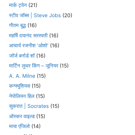
मार्क ट्वेन
(21)
स्टीव जॉब्स | Steve Jobs
(20)
गौतम बुद्ध
(16)
महर्षि दयानंद सरस्वती
(16)
आचार्य रजनीश 'ओशो'
(16)
जॉर्ज बर्नार्ड शॉ
(16)
मार्टिन लुथर किंग – जूनियर
(15)
A. A. Milne
(15)
कन्फ्युशियस
(15)
नेपोलियन हिल
(15)
सुकरात | Socrates
(15)
ऑस्कर वाइल्ड
(15)
माया एंजिलो
(14)