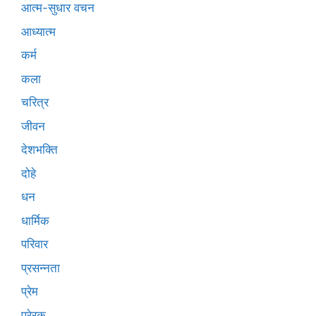
आत्म-सुधार वचन
आध्यात्म
कर्म
कला
चरित्र
जीवन
देशभक्ति
दोहे
धन
धार्मिक
परिवार
प्रसन्नता
प्रेम
प्रेरक