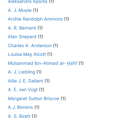
Aleksandrs Apsītis
(1)
A. J. Muste
(1)
Archie Randolph Ammons
(1)
A. R. Bernard
(1)
Alan Shepard
(1)
Charles A. Anderson
(1)
Louisa May Alcott
(1)
Muḥammad Ibn-Aḥmad al- Ḫafrī
(1)
A. J. Liebling
(1)
Ailie J. E. Gallant
(1)
A. E. van Vogt
(1)
Margaret Sutton Briscoe
(1)
A.J. Beirens
(1)
A. S. Byatt
(1)