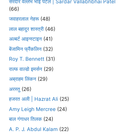
सरदार वल्लभ भाई पटेल | Sardar Vallabhbhai Patel
(66)
जवाहरलाल नेहरू
(48)
लाल बहादुर शास्त्री
(46)
अल्बर्ट आइन्स्टाइन
(41)
बेंजामिन फ्रैंकलिन
(32)
Roy T. Bennett
(31)
राल्फ वाल्डो इमर्सन
(29)
अब्राहम लिंकन
(29)
अरस्तु
(26)
हजरत अली | Hazrat Ali
(25)
Amy Leigh Mercree
(24)
बाल गंगाधर तिलक
(24)
A. P. J. Abdul Kalam
(22)