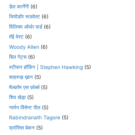
डेल कार्नेगी
(6)
थियोडॉर रूज़वेल्ट
(6)
विलियम ऑर्थर वार्ड
(6)
मॅई वेस्ट
(6)
Woody Allen
(6)
बिल गेट्स
(6)
स्टीफन हॉकिंग | Stephen Hawking
(5)
शाहरुख़ ख़ान
(5)
मैल्कॉम एस फ़ोर्ब्स
(5)
शिव खेड़ा
(5)
नार्मन विंसेन्ट पील
(5)
Rabindranath Tagore
(5)
फ्रांसिस बेकन
(5)