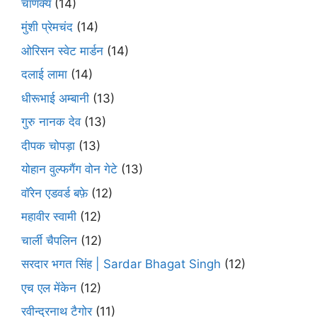
चाणक्य
(14)
मुंशी प्रेमचंद
(14)
ओरिसन स्‍वेट मार्डन
(14)
दलाई लामा
(14)
धीरूभाई अम्बानी
(13)
गुरु नानक देव
(13)
दीपक चोपड़ा
(13)
योहान वुल्फगैंग वोन गेटे
(13)
वॉरेन एडवर्ड बफ़े
(12)
महावीर स्वामी
(12)
चार्ली चैपलिन
(12)
सरदार भगत सिंह | Sardar Bhagat Singh
(12)
एच एल मेंकेन
(12)
रवीन्द्रनाथ टैगोर
(11)