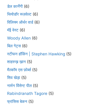
डेल कार्नेगी
(6)
थियोडॉर रूज़वेल्ट
(6)
विलियम ऑर्थर वार्ड
(6)
मॅई वेस्ट
(6)
Woody Allen
(6)
बिल गेट्स
(6)
स्टीफन हॉकिंग | Stephen Hawking
(5)
शाहरुख़ ख़ान
(5)
मैल्कॉम एस फ़ोर्ब्स
(5)
शिव खेड़ा
(5)
नार्मन विंसेन्ट पील
(5)
Rabindranath Tagore
(5)
फ्रांसिस बेकन
(5)