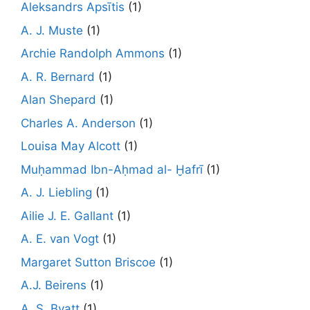
Aleksandrs Apsītis
(1)
A. J. Muste
(1)
Archie Randolph Ammons
(1)
A. R. Bernard
(1)
Alan Shepard
(1)
Charles A. Anderson
(1)
Louisa May Alcott
(1)
Muḥammad Ibn-Aḥmad al- Ḫafrī
(1)
A. J. Liebling
(1)
Ailie J. E. Gallant
(1)
A. E. van Vogt
(1)
Margaret Sutton Briscoe
(1)
A.J. Beirens
(1)
A. S. Byatt
(1)