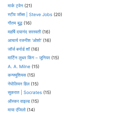
मार्क ट्वेन
(21)
स्टीव जॉब्स | Steve Jobs
(20)
गौतम बुद्ध
(16)
महर्षि दयानंद सरस्वती
(16)
आचार्य रजनीश 'ओशो'
(16)
जॉर्ज बर्नार्ड शॉ
(16)
मार्टिन लुथर किंग – जूनियर
(15)
A. A. Milne
(15)
कन्फ्युशियस
(15)
नेपोलियन हिल
(15)
सुकरात | Socrates
(15)
ऑस्कर वाइल्ड
(15)
माया एंजिलो
(14)