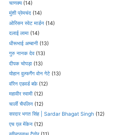
चाणक्य
(14)
मुंशी प्रेमचंद
(14)
ओरिसन स्‍वेट मार्डन
(14)
दलाई लामा
(14)
धीरूभाई अम्बानी
(13)
गुरु नानक देव
(13)
दीपक चोपड़ा
(13)
योहान वुल्फगैंग वोन गेटे
(13)
वॉरेन एडवर्ड बफ़े
(12)
महावीर स्वामी
(12)
चार्ली चैपलिन
(12)
सरदार भगत सिंह | Sardar Bhagat Singh
(12)
एच एल मेंकेन
(12)
रवीन्द्रनाथ टैगोर
(11)