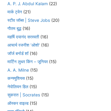
A. P. J. Abdul Kalam
(22)
मार्क ट्वेन
(21)
स्टीव जॉब्स | Steve Jobs
(20)
गौतम बुद्ध
(16)
महर्षि दयानंद सरस्वती
(16)
आचार्य रजनीश 'ओशो'
(16)
जॉर्ज बर्नार्ड शॉ
(16)
मार्टिन लुथर किंग – जूनियर
(15)
A. A. Milne
(15)
कन्फ्युशियस
(15)
नेपोलियन हिल
(15)
सुकरात | Socrates
(15)
ऑस्कर वाइल्ड
(15)