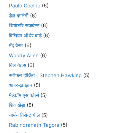
Paulo Coelho
(6)
डेल कार्नेगी
(6)
थियोडॉर रूज़वेल्ट
(6)
विलियम ऑर्थर वार्ड
(6)
मॅई वेस्ट
(6)
Woody Allen
(6)
बिल गेट्स
(6)
स्टीफन हॉकिंग | Stephen Hawking
(5)
शाहरुख़ ख़ान
(5)
मैल्कॉम एस फ़ोर्ब्स
(5)
शिव खेड़ा
(5)
नार्मन विंसेन्ट पील
(5)
Rabindranath Tagore
(5)