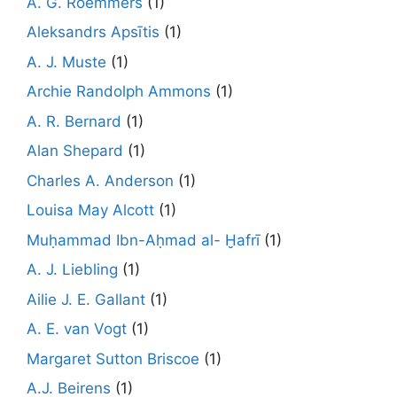
A. G. Roemmers
(1)
Aleksandrs Apsītis
(1)
A. J. Muste
(1)
Archie Randolph Ammons
(1)
A. R. Bernard
(1)
Alan Shepard
(1)
Charles A. Anderson
(1)
Louisa May Alcott
(1)
Muḥammad Ibn-Aḥmad al- Ḫafrī
(1)
A. J. Liebling
(1)
Ailie J. E. Gallant
(1)
A. E. van Vogt
(1)
Margaret Sutton Briscoe
(1)
A.J. Beirens
(1)