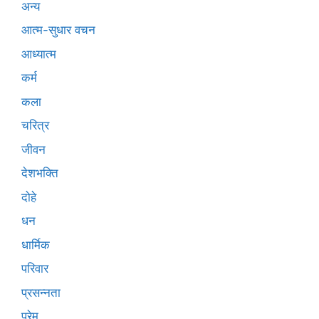
अन्य
आत्म-सुधार वचन
आध्यात्म
कर्म
कला
चरित्र
जीवन
देशभक्ति
दोहे
धन
धार्मिक
परिवार
प्रसन्नता
प्रेम