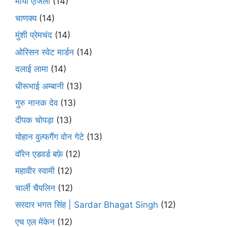
माया एंजिलो
(14)
चाणक्य
(14)
मुंशी प्रेमचंद
(14)
ओरिसन स्‍वेट मार्डन
(14)
दलाई लामा
(14)
धीरूभाई अम्बानी
(13)
गुरु नानक देव
(13)
दीपक चोपड़ा
(13)
योहान वुल्फगैंग वोन गेटे
(13)
वॉरेन एडवर्ड बफ़े
(12)
महावीर स्वामी
(12)
चार्ली चैपलिन
(12)
सरदार भगत सिंह | Sardar Bhagat Singh
(12)
एच एल मेंकेन
(12)