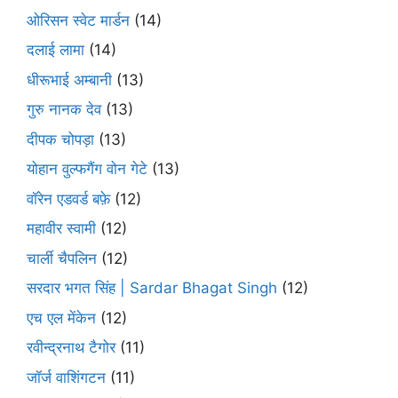
ओरिसन स्‍वेट मार्डन
(14)
दलाई लामा
(14)
धीरूभाई अम्बानी
(13)
गुरु नानक देव
(13)
दीपक चोपड़ा
(13)
योहान वुल्फगैंग वोन गेटे
(13)
वॉरेन एडवर्ड बफ़े
(12)
महावीर स्वामी
(12)
चार्ली चैपलिन
(12)
सरदार भगत सिंह | Sardar Bhagat Singh
(12)
एच एल मेंकेन
(12)
रवीन्द्रनाथ टैगोर
(11)
जॉर्ज वाशिंगटन
(11)