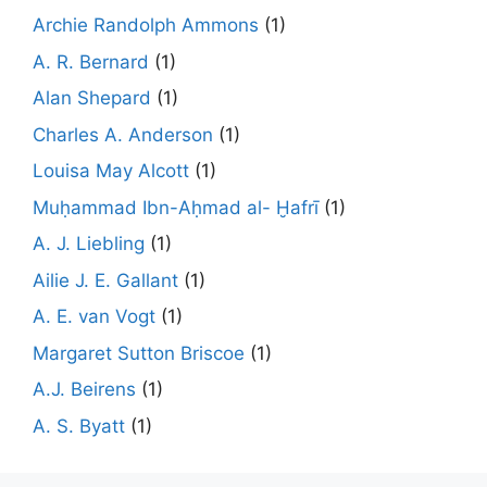
Archie Randolph Ammons
(1)
A. R. Bernard
(1)
Alan Shepard
(1)
Charles A. Anderson
(1)
Louisa May Alcott
(1)
Muḥammad Ibn-Aḥmad al- Ḫafrī
(1)
A. J. Liebling
(1)
Ailie J. E. Gallant
(1)
A. E. van Vogt
(1)
Margaret Sutton Briscoe
(1)
A.J. Beirens
(1)
A. S. Byatt
(1)