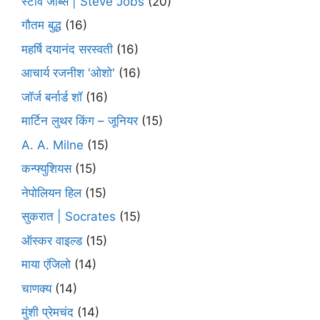
स्टीव जॉब्स | Steve Jobs
(20)
गौतम बुद्ध
(16)
महर्षि दयानंद सरस्वती
(16)
आचार्य रजनीश 'ओशो'
(16)
जॉर्ज बर्नार्ड शॉ
(16)
मार्टिन लुथर किंग – जूनियर
(15)
A. A. Milne
(15)
कन्फ्युशियस
(15)
नेपोलियन हिल
(15)
सुकरात | Socrates
(15)
ऑस्कर वाइल्ड
(15)
माया एंजिलो
(14)
चाणक्य
(14)
मुंशी प्रेमचंद
(14)