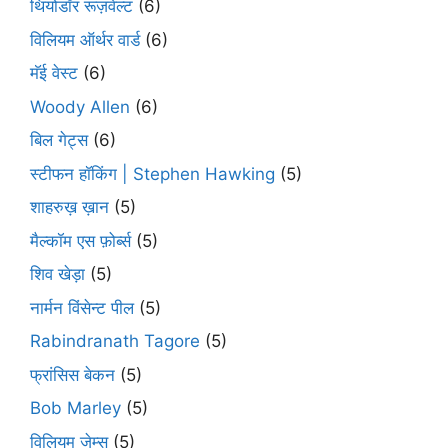
थियोडॉर रूज़वेल्ट
(6)
विलियम ऑर्थर वार्ड
(6)
मॅई वेस्ट
(6)
Woody Allen
(6)
बिल गेट्स
(6)
स्टीफन हॉकिंग | Stephen Hawking
(5)
शाहरुख़ ख़ान
(5)
मैल्कॉम एस फ़ोर्ब्स
(5)
शिव खेड़ा
(5)
नार्मन विंसेन्ट पील
(5)
Rabindranath Tagore
(5)
फ्रांसिस बेकन
(5)
Bob Marley
(5)
विलियम जेम्स
(5)