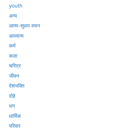
youth
अन्य
आत्म-सुधार वचन
आध्यात्म
कर्म
कला
चरित्र
जीवन
देशभक्ति
दोहे
धन
धार्मिक
परिवार