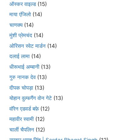
ऑस्कर वाइल्ड
(15)
माया एंजिलो
(14)
चाणक्य
(14)
मुंशी प्रेमचंद
(14)
ओरिसन स्‍वेट मार्डन
(14)
दलाई लामा
(14)
धीरूभाई अम्बानी
(13)
गुरु नानक देव
(13)
दीपक चोपड़ा
(13)
योहान वुल्फगैंग वोन गेटे
(13)
वॉरेन एडवर्ड बफ़े
(12)
महावीर स्वामी
(12)
चार्ली चैपलिन
(12)