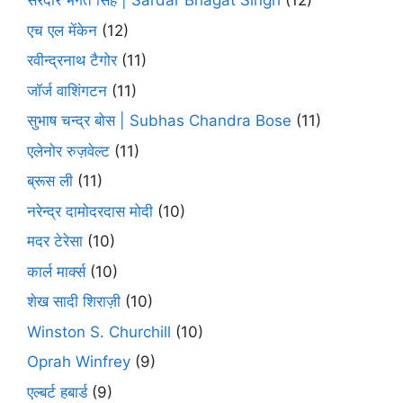
सरदार भगत सिंह | Sardar Bhagat Singh
(12)
एच एल मेंकेन
(12)
रवीन्द्रनाथ टैगोर
(11)
जॉर्ज वाशिंगटन
(11)
सुभाष चन्द्र बोस | Subhas Chandra Bose
(11)
एलेनोर रुज़वेल्ट
(11)
ब्रूस ली
(11)
नरेन्द्र दामोदरदास मोदी
(10)
मदर टेरेसा
(10)
कार्ल मार्क्स
(10)
शेख सादी शिराज़ी
(10)
Winston S. Churchill
(10)
Oprah Winfrey
(9)
एल्बर्ट हबार्ड
(9)