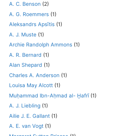
A. C. Benson
(2)
A. G. Roemmers
(1)
Aleksandrs Apsītis
(1)
A. J. Muste
(1)
Archie Randolph Ammons
(1)
A. R. Bernard
(1)
Alan Shepard
(1)
Charles A. Anderson
(1)
Louisa May Alcott
(1)
Muḥammad Ibn-Aḥmad al- Ḫafrī
(1)
A. J. Liebling
(1)
Ailie J. E. Gallant
(1)
A. E. van Vogt
(1)