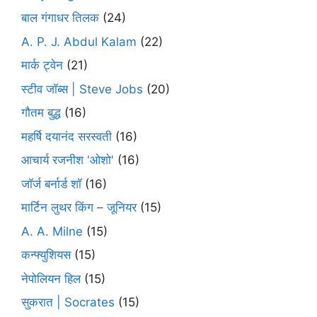
बाल गंगाधर तिलक
(24)
A. P. J. Abdul Kalam
(22)
मार्क ट्वेन
(21)
स्टीव जॉब्स | Steve Jobs
(20)
गौतम बुद्ध
(16)
महर्षि दयानंद सरस्वती
(16)
आचार्य रजनीश 'ओशो'
(16)
जॉर्ज बर्नार्ड शॉ
(16)
मार्टिन लुथर किंग – जूनियर
(15)
A. A. Milne
(15)
कन्फ्युशियस
(15)
नेपोलियन हिल
(15)
सुकरात | Socrates
(15)