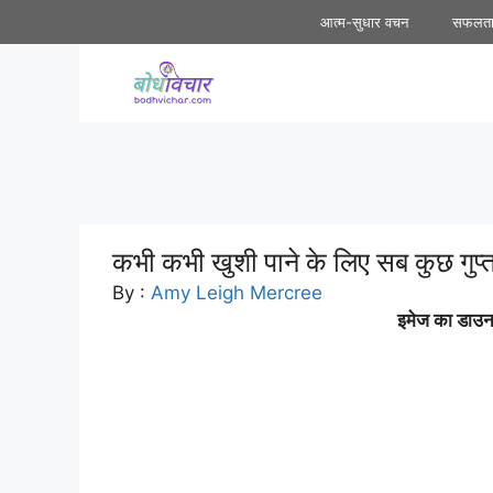
Skip
आत्म-सुधार वचन
सफलत
to
content
कभी कभी खुशी पाने के लिए सब कुछ गुप्
By :
Amy Leigh Mercree
इमेज का डाउनल