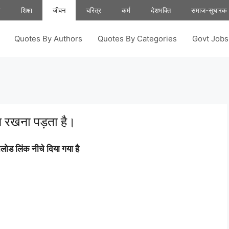
ा
शिक्षा
जीवन
चरित्र
कर्म
देशभक्ति
समाज-सुधारक
Quotes By Authors
Quotes By Categories
Govt Job
त रखना पड़ता है।
ोड लिंक नीचे दिया गया है