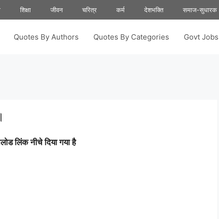
ा
शिक्षा
जीवन
चरित्र
कर्म
देशभक्ति
समाज-सुधारक
Quotes By Authors
Quotes By Categories
Govt Job
।
ोड लिंक नीचे दिया गया है