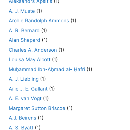
Aleksandrs Apsītis
(1)
A. J. Muste
(1)
Archie Randolph Ammons
(1)
A. R. Bernard
(1)
Alan Shepard
(1)
Charles A. Anderson
(1)
Louisa May Alcott
(1)
Muḥammad Ibn-Aḥmad al- Ḫafrī
(1)
A. J. Liebling
(1)
Ailie J. E. Gallant
(1)
A. E. van Vogt
(1)
Margaret Sutton Briscoe
(1)
A.J. Beirens
(1)
A. S. Byatt
(1)