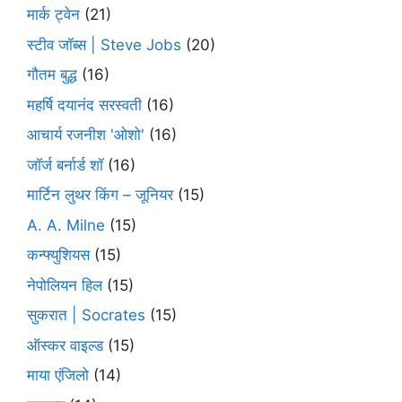
मार्क ट्वेन
(21)
स्टीव जॉब्स | Steve Jobs
(20)
गौतम बुद्ध
(16)
महर्षि दयानंद सरस्वती
(16)
आचार्य रजनीश 'ओशो'
(16)
जॉर्ज बर्नार्ड शॉ
(16)
मार्टिन लुथर किंग – जूनियर
(15)
A. A. Milne
(15)
कन्फ्युशियस
(15)
नेपोलियन हिल
(15)
सुकरात | Socrates
(15)
ऑस्कर वाइल्ड
(15)
माया एंजिलो
(14)