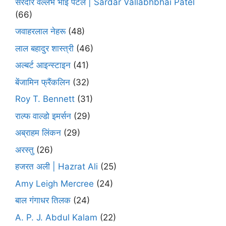
सरदार वल्लभ भाई पटेल | Sardar Vallabhbhai Patel
(66)
जवाहरलाल नेहरू
(48)
लाल बहादुर शास्त्री
(46)
अल्बर्ट आइन्स्टाइन
(41)
बेंजामिन फ्रैंकलिन
(32)
Roy T. Bennett
(31)
राल्फ वाल्डो इमर्सन
(29)
अब्राहम लिंकन
(29)
अरस्तु
(26)
हजरत अली | Hazrat Ali
(25)
Amy Leigh Mercree
(24)
बाल गंगाधर तिलक
(24)
A. P. J. Abdul Kalam
(22)