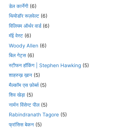
डेल कार्नेगी
(6)
थियोडॉर रूज़वेल्ट
(6)
विलियम ऑर्थर वार्ड
(6)
मॅई वेस्ट
(6)
Woody Allen
(6)
बिल गेट्स
(6)
स्टीफन हॉकिंग | Stephen Hawking
(5)
शाहरुख़ ख़ान
(5)
मैल्कॉम एस फ़ोर्ब्स
(5)
शिव खेड़ा
(5)
नार्मन विंसेन्ट पील
(5)
Rabindranath Tagore
(5)
फ्रांसिस बेकन
(5)