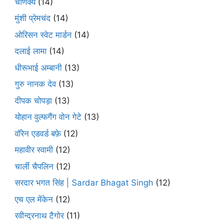
चाणक्य
(14)
मुंशी प्रेमचंद
(14)
ओरिसन स्‍वेट मार्डन
(14)
दलाई लामा
(14)
धीरूभाई अम्बानी
(13)
गुरु नानक देव
(13)
दीपक चोपड़ा
(13)
योहान वुल्फगैंग वोन गेटे
(13)
वॉरेन एडवर्ड बफ़े
(12)
महावीर स्वामी
(12)
चार्ली चैपलिन
(12)
सरदार भगत सिंह | Sardar Bhagat Singh
(12)
एच एल मेंकेन
(12)
रवीन्द्रनाथ टैगोर
(11)