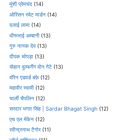
मुंशी प्रेमचंद
(14)
ओरिसन स्‍वेट मार्डन
(14)
दलाई लामा
(14)
धीरूभाई अम्बानी
(13)
गुरु नानक देव
(13)
दीपक चोपड़ा
(13)
योहान वुल्फगैंग वोन गेटे
(13)
वॉरेन एडवर्ड बफ़े
(12)
महावीर स्वामी
(12)
चार्ली चैपलिन
(12)
सरदार भगत सिंह | Sardar Bhagat Singh
(12)
एच एल मेंकेन
(12)
रवीन्द्रनाथ टैगोर
(11)