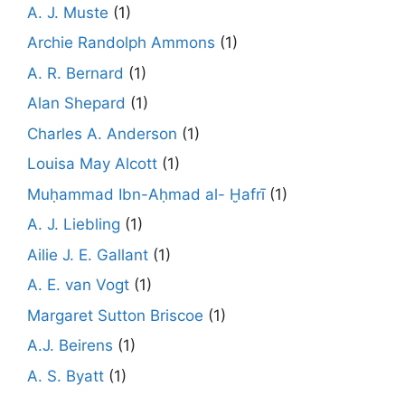
A. J. Muste
(1)
Archie Randolph Ammons
(1)
A. R. Bernard
(1)
Alan Shepard
(1)
Charles A. Anderson
(1)
Louisa May Alcott
(1)
Muḥammad Ibn-Aḥmad al- Ḫafrī
(1)
A. J. Liebling
(1)
Ailie J. E. Gallant
(1)
A. E. van Vogt
(1)
Margaret Sutton Briscoe
(1)
A.J. Beirens
(1)
A. S. Byatt
(1)