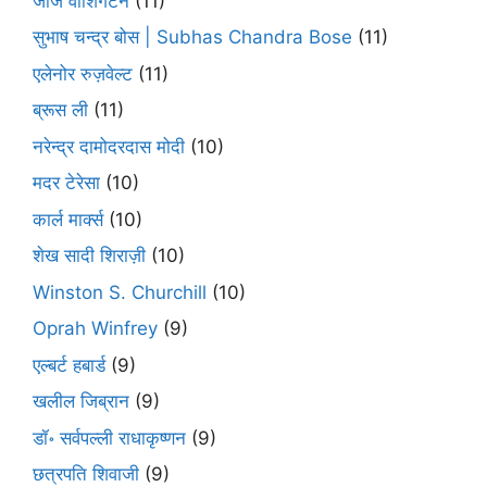
जॉर्ज वाशिंगटन
(11)
सुभाष चन्द्र बोस | Subhas Chandra Bose
(11)
एलेनोर रुज़वेल्ट
(11)
ब्रूस ली
(11)
नरेन्द्र दामोदरदास मोदी
(10)
मदर टेरेसा
(10)
कार्ल मार्क्स
(10)
शेख सादी शिराज़ी
(10)
Winston S. Churchill
(10)
Oprah Winfrey
(9)
एल्बर्ट हबार्ड
(9)
खलील जिब्रान
(9)
डॉ॰ सर्वपल्ली राधाकृष्णन
(9)
छत्रपति शिवाजी
(9)