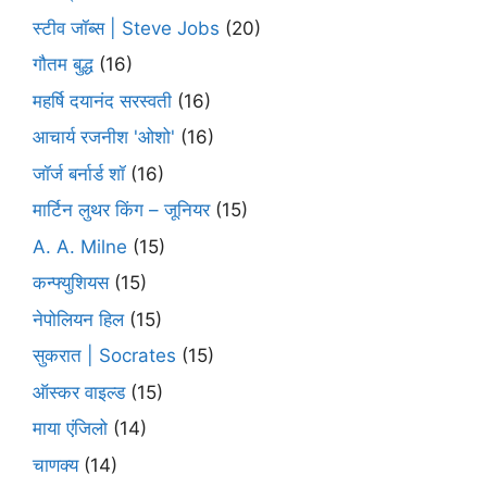
स्टीव जॉब्स | Steve Jobs
(20)
गौतम बुद्ध
(16)
महर्षि दयानंद सरस्वती
(16)
आचार्य रजनीश 'ओशो'
(16)
जॉर्ज बर्नार्ड शॉ
(16)
मार्टिन लुथर किंग – जूनियर
(15)
A. A. Milne
(15)
कन्फ्युशियस
(15)
नेपोलियन हिल
(15)
सुकरात | Socrates
(15)
ऑस्कर वाइल्ड
(15)
माया एंजिलो
(14)
चाणक्य
(14)