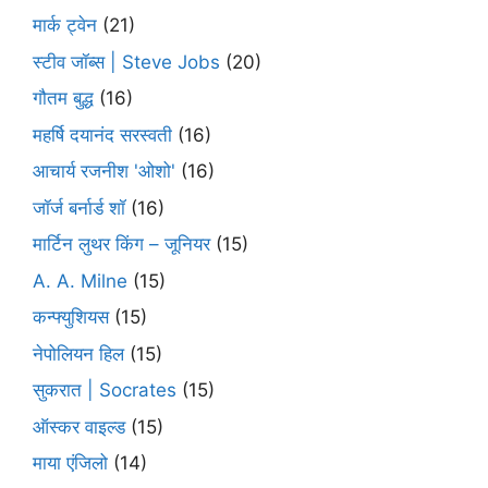
मार्क ट्वेन
(21)
स्टीव जॉब्स | Steve Jobs
(20)
गौतम बुद्ध
(16)
महर्षि दयानंद सरस्वती
(16)
आचार्य रजनीश 'ओशो'
(16)
जॉर्ज बर्नार्ड शॉ
(16)
मार्टिन लुथर किंग – जूनियर
(15)
A. A. Milne
(15)
कन्फ्युशियस
(15)
नेपोलियन हिल
(15)
सुकरात | Socrates
(15)
ऑस्कर वाइल्ड
(15)
माया एंजिलो
(14)