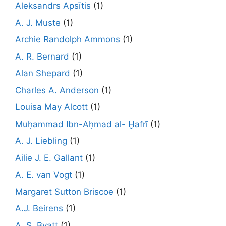
Aleksandrs Apsītis
(1)
A. J. Muste
(1)
Archie Randolph Ammons
(1)
A. R. Bernard
(1)
Alan Shepard
(1)
Charles A. Anderson
(1)
Louisa May Alcott
(1)
Muḥammad Ibn-Aḥmad al- Ḫafrī
(1)
A. J. Liebling
(1)
Ailie J. E. Gallant
(1)
A. E. van Vogt
(1)
Margaret Sutton Briscoe
(1)
A.J. Beirens
(1)
A. S. Byatt
(1)