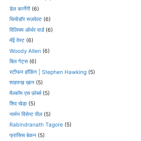
डेल कार्नेगी
(6)
थियोडॉर रूज़वेल्ट
(6)
विलियम ऑर्थर वार्ड
(6)
मॅई वेस्ट
(6)
Woody Allen
(6)
बिल गेट्स
(6)
स्टीफन हॉकिंग | Stephen Hawking
(5)
शाहरुख़ ख़ान
(5)
मैल्कॉम एस फ़ोर्ब्स
(5)
शिव खेड़ा
(5)
नार्मन विंसेन्ट पील
(5)
Rabindranath Tagore
(5)
फ्रांसिस बेकन
(5)