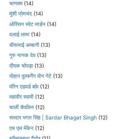
चाणक्य
(14)
मुंशी प्रेमचंद
(14)
ओरिसन स्‍वेट मार्डन
(14)
दलाई लामा
(14)
धीरूभाई अम्बानी
(13)
गुरु नानक देव
(13)
दीपक चोपड़ा
(13)
योहान वुल्फगैंग वोन गेटे
(13)
वॉरेन एडवर्ड बफ़े
(12)
महावीर स्वामी
(12)
चार्ली चैपलिन
(12)
सरदार भगत सिंह | Sardar Bhagat Singh
(12)
एच एल मेंकेन
(12)
रवीन्द्रनाथ टैगोर
(11)