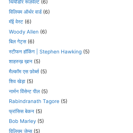
थियोडॉर रूज़वेल्ट
(6)
विलियम ऑर्थर वार्ड
(6)
मॅई वेस्ट
(6)
Woody Allen
(6)
बिल गेट्स
(6)
स्टीफन हॉकिंग | Stephen Hawking
(5)
शाहरुख़ ख़ान
(5)
मैल्कॉम एस फ़ोर्ब्स
(5)
शिव खेड़ा
(5)
नार्मन विंसेन्ट पील
(5)
Rabindranath Tagore
(5)
फ्रांसिस बेकन
(5)
Bob Marley
(5)
विलियम जेम्स
(5)