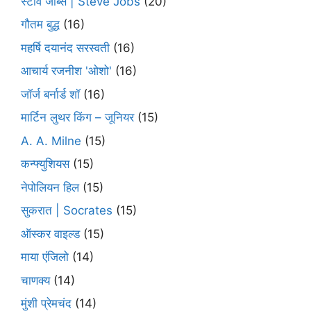
स्टीव जॉब्स | Steve Jobs
(20)
गौतम बुद्ध
(16)
महर्षि दयानंद सरस्वती
(16)
आचार्य रजनीश 'ओशो'
(16)
जॉर्ज बर्नार्ड शॉ
(16)
मार्टिन लुथर किंग – जूनियर
(15)
A. A. Milne
(15)
कन्फ्युशियस
(15)
नेपोलियन हिल
(15)
सुकरात | Socrates
(15)
ऑस्कर वाइल्ड
(15)
माया एंजिलो
(14)
चाणक्य
(14)
मुंशी प्रेमचंद
(14)