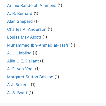
Archie Randolph Ammons
(1)
A. R. Bernard
(1)
Alan Shepard
(1)
Charles A. Anderson
(1)
Louisa May Alcott
(1)
Muḥammad Ibn-Aḥmad al- Ḫafrī
(1)
A. J. Liebling
(1)
Ailie J. E. Gallant
(1)
A. E. van Vogt
(1)
Margaret Sutton Briscoe
(1)
A.J. Beirens
(1)
A. S. Byatt
(1)