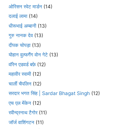
ओरिसन स्‍वेट मार्डन
(14)
दलाई लामा
(14)
धीरूभाई अम्बानी
(13)
गुरु नानक देव
(13)
दीपक चोपड़ा
(13)
योहान वुल्फगैंग वोन गेटे
(13)
वॉरेन एडवर्ड बफ़े
(12)
महावीर स्वामी
(12)
चार्ली चैपलिन
(12)
सरदार भगत सिंह | Sardar Bhagat Singh
(12)
एच एल मेंकेन
(12)
रवीन्द्रनाथ टैगोर
(11)
जॉर्ज वाशिंगटन
(11)