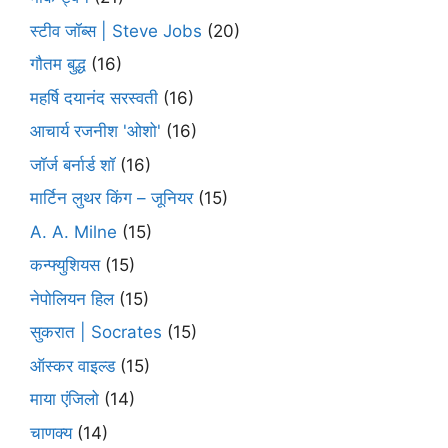
स्टीव जॉब्स | Steve Jobs
(20)
गौतम बुद्ध
(16)
महर्षि दयानंद सरस्वती
(16)
आचार्य रजनीश 'ओशो'
(16)
जॉर्ज बर्नार्ड शॉ
(16)
मार्टिन लुथर किंग – जूनियर
(15)
A. A. Milne
(15)
कन्फ्युशियस
(15)
नेपोलियन हिल
(15)
सुकरात | Socrates
(15)
ऑस्कर वाइल्ड
(15)
माया एंजिलो
(14)
चाणक्य
(14)