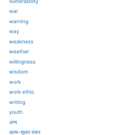
vulnerability
war
warning
way
weakness
weather
willingness
wisdom
work
work ethic
writing
youth
अन्य
आत्म-सुधार वचन