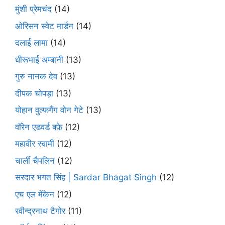
मुंशी प्रेमचंद
(14)
ओरिसन स्‍वेट मार्डन
(14)
दलाई लामा
(14)
धीरूभाई अम्बानी
(13)
गुरु नानक देव
(13)
दीपक चोपड़ा
(13)
योहान वुल्फगैंग वोन गेटे
(13)
वॉरेन एडवर्ड बफ़े
(12)
महावीर स्वामी
(12)
चार्ली चैपलिन
(12)
सरदार भगत सिंह | Sardar Bhagat Singh
(12)
एच एल मेंकेन
(12)
रवीन्द्रनाथ टैगोर
(11)