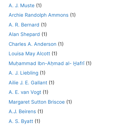
A. J. Muste
(1)
Archie Randolph Ammons
(1)
A. R. Bernard
(1)
Alan Shepard
(1)
Charles A. Anderson
(1)
Louisa May Alcott
(1)
Muḥammad Ibn-Aḥmad al- Ḫafrī
(1)
A. J. Liebling
(1)
Ailie J. E. Gallant
(1)
A. E. van Vogt
(1)
Margaret Sutton Briscoe
(1)
A.J. Beirens
(1)
A. S. Byatt
(1)