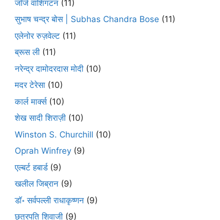
जॉर्ज वाशिंगटन
(11)
सुभाष चन्द्र बोस | Subhas Chandra Bose
(11)
एलेनोर रुज़वेल्ट
(11)
ब्रूस ली
(11)
नरेन्द्र दामोदरदास मोदी
(10)
मदर टेरेसा
(10)
कार्ल मार्क्स
(10)
शेख सादी शिराज़ी
(10)
Winston S. Churchill
(10)
Oprah Winfrey
(9)
एल्बर्ट हबार्ड
(9)
खलील जिब्रान
(9)
डॉ॰ सर्वपल्ली राधाकृष्णन
(9)
छत्रपति शिवाजी
(9)