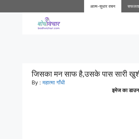
Skip
आत्म-सुधार वचन
सफलत
to
content
जिसका मन साफ है,उसके पास सारी खुशी
By :
महात्मा गाँधी
इमेज का डाउनल