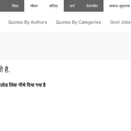
ा
शिक्षा
जीवन
चरित्र
कर्म
देशभक्ति
समाज-सुधारक
Quotes By Authors
Quotes By Categories
Govt Job
 है.
ोड लिंक नीचे दिया गया है