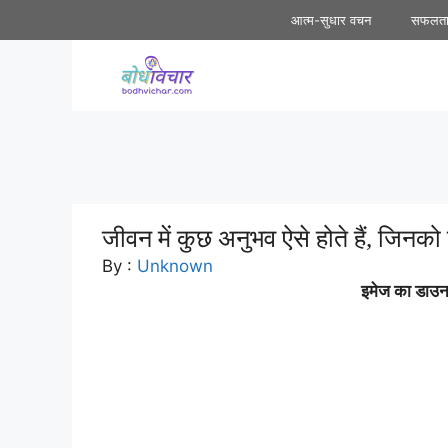
Skip
आत्म-सुधार वचन
सफलत
to
content
जीवन में कुछ अनुभव ऐसे होते हैं, जिनको व्
By :
Unknown
इमेज का डाउनल