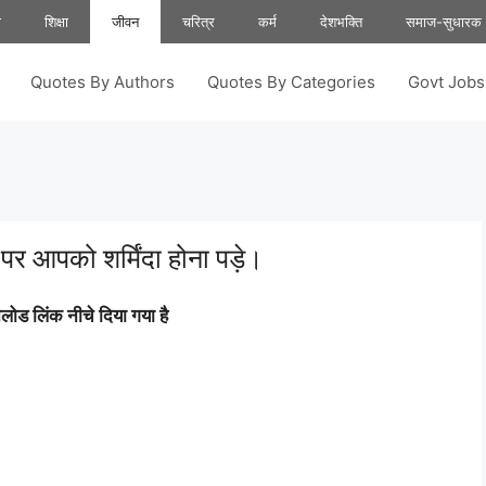
ा
शिक्षा
जीवन
चरित्र
कर्म
देशभक्ति
समाज-सुधारक
Quotes By Authors
Quotes By Categories
Govt Job
र आपको शर्मिंदा होना पड़े।
ोड लिंक नीचे दिया गया है