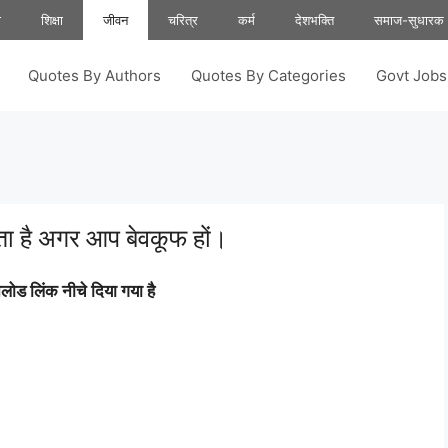
ा
शिक्षा
जीवन
चरित्र
कर्म
देशभक्ति
समाज-सुधारक
Quotes By Authors
Quotes By Categories
Govt Job
ा है अगर आप बेवकूफ हों।
ोड लिंक नीचे दिया गया है