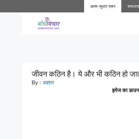
Skip
आत्म-सुधार वचन
सफलत
to
content
जीवन कठिन है। ये और भी कठिन हो जात
By :
अज्ञात
इमेज का डाउनल