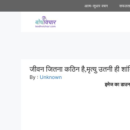
Skip
आत्म-सुधार वचन
सफलत
to
content
जीवन जितना कठिन है,मृत्यु उतनी ही शांति
By :
Unknown
इमेज का डाउनल