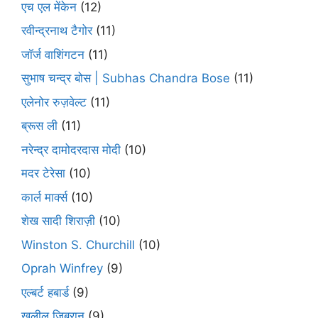
एच एल मेंकेन
(12)
रवीन्द्रनाथ टैगोर
(11)
जॉर्ज वाशिंगटन
(11)
सुभाष चन्द्र बोस | Subhas Chandra Bose
(11)
एलेनोर रुज़वेल्ट
(11)
ब्रूस ली
(11)
नरेन्द्र दामोदरदास मोदी
(10)
मदर टेरेसा
(10)
कार्ल मार्क्स
(10)
शेख सादी शिराज़ी
(10)
Winston S. Churchill
(10)
Oprah Winfrey
(9)
एल्बर्ट हबार्ड
(9)
खलील जिब्रान
(9)