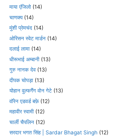
माया एंजिलो
(14)
चाणक्य
(14)
मुंशी प्रेमचंद
(14)
ओरिसन स्‍वेट मार्डन
(14)
दलाई लामा
(14)
धीरूभाई अम्बानी
(13)
गुरु नानक देव
(13)
दीपक चोपड़ा
(13)
योहान वुल्फगैंग वोन गेटे
(13)
वॉरेन एडवर्ड बफ़े
(12)
महावीर स्वामी
(12)
चार्ली चैपलिन
(12)
सरदार भगत सिंह | Sardar Bhagat Singh
(12)