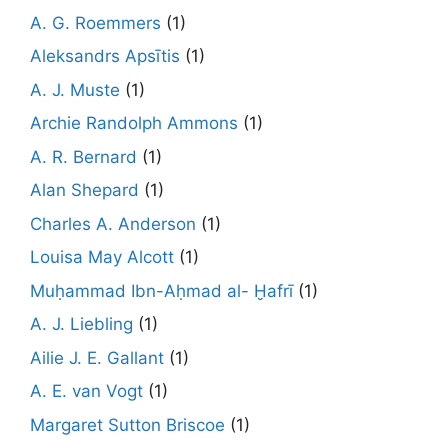
A. G. Roemmers
(1)
Aleksandrs Apsītis
(1)
A. J. Muste
(1)
Archie Randolph Ammons
(1)
A. R. Bernard
(1)
Alan Shepard
(1)
Charles A. Anderson
(1)
Louisa May Alcott
(1)
Muḥammad Ibn-Aḥmad al- Ḫafrī
(1)
A. J. Liebling
(1)
Ailie J. E. Gallant
(1)
A. E. van Vogt
(1)
Margaret Sutton Briscoe
(1)