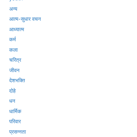
अन्य
आत्म-सुधार वचन
आध्यात्म
कर्म
कला
चरित्र
जीवन
देशभक्ति
दोहे
धन
धार्मिक
परिवार
प्रसन्नता