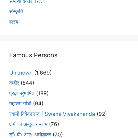
सम्बन्ध अथवा रिश्ते
संस्कृति
हास्य
Famous Persons
Unknown
(1,669)
कबीर
(844)
प्रज्ञा सुभाषित
(189)
महात्मा गाँधी
(94)
स्वामी विवेकानन्द | Swami Vivekananda
(92)
ए पी जे अब्दुल कलाम
(76)
डॉ॰ बी॰ आर॰ अम्बेडकर
(70)