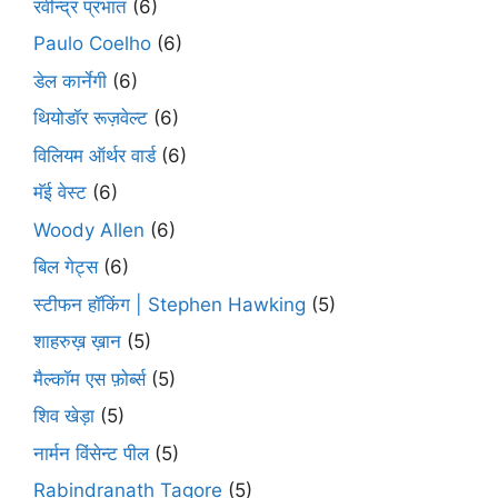
रवीन्द्र प्रभात
(6)
Paulo Coelho
(6)
डेल कार्नेगी
(6)
थियोडॉर रूज़वेल्ट
(6)
विलियम ऑर्थर वार्ड
(6)
मॅई वेस्ट
(6)
Woody Allen
(6)
बिल गेट्स
(6)
स्टीफन हॉकिंग | Stephen Hawking
(5)
शाहरुख़ ख़ान
(5)
मैल्कॉम एस फ़ोर्ब्स
(5)
शिव खेड़ा
(5)
नार्मन विंसेन्ट पील
(5)
Rabindranath Tagore
(5)