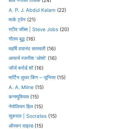
बाल गंगाधर तिलक
(24)
A. P. J. Abdul Kalam
(22)
मार्क ट्वेन
(21)
स्टीव जॉब्स | Steve Jobs
(20)
गौतम बुद्ध
(16)
महर्षि दयानंद सरस्वती
(16)
आचार्य रजनीश 'ओशो'
(16)
जॉर्ज बर्नार्ड शॉ
(16)
मार्टिन लुथर किंग – जूनियर
(15)
A. A. Milne
(15)
कन्फ्युशियस
(15)
नेपोलियन हिल
(15)
सुकरात | Socrates
(15)
ऑस्कर वाइल्ड
(15)