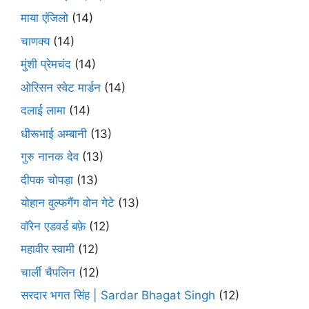
माया एंजिलो
(14)
चाणक्य
(14)
मुंशी प्रेमचंद
(14)
ओरिसन स्‍वेट मार्डन
(14)
दलाई लामा
(14)
धीरूभाई अम्बानी
(13)
गुरु नानक देव
(13)
दीपक चोपड़ा
(13)
योहान वुल्फगैंग वोन गेटे
(13)
वॉरेन एडवर्ड बफ़े
(12)
महावीर स्वामी
(12)
चार्ली चैपलिन
(12)
सरदार भगत सिंह | Sardar Bhagat Singh
(12)