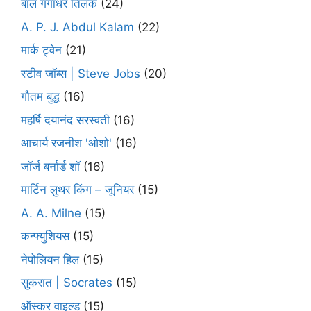
बाल गंगाधर तिलक
(24)
A. P. J. Abdul Kalam
(22)
मार्क ट्वेन
(21)
स्टीव जॉब्स | Steve Jobs
(20)
गौतम बुद्ध
(16)
महर्षि दयानंद सरस्वती
(16)
आचार्य रजनीश 'ओशो'
(16)
जॉर्ज बर्नार्ड शॉ
(16)
मार्टिन लुथर किंग – जूनियर
(15)
A. A. Milne
(15)
कन्फ्युशियस
(15)
नेपोलियन हिल
(15)
सुकरात | Socrates
(15)
ऑस्कर वाइल्ड
(15)