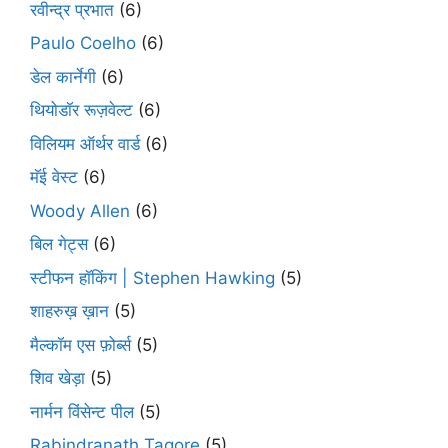
रवीन्द्र प्रभात
(6)
Paulo Coelho
(6)
डेल कार्नेगी
(6)
थियोडॉर रूज़वेल्ट
(6)
विलियम ऑर्थर वार्ड
(6)
मॅई वेस्ट
(6)
Woody Allen
(6)
बिल गेट्स
(6)
स्टीफन हॉकिंग | Stephen Hawking
(5)
शाहरुख़ ख़ान
(5)
मैल्कॉम एस फ़ोर्ब्स
(5)
शिव खेड़ा
(5)
नार्मन विंसेन्ट पील
(5)
Rabindranath Tagore
(5)