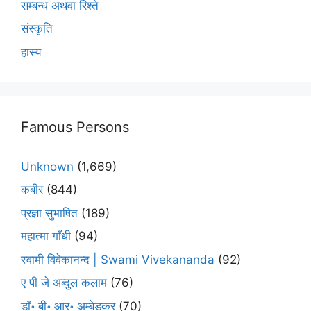
सम्बन्ध अथवा रिश्ते
संस्कृति
हास्य
Famous Persons
Unknown
(1,669)
कबीर
(844)
प्रज्ञा सुभाषित
(189)
महात्मा गाँधी
(94)
स्वामी विवेकानन्द | Swami Vivekananda
(92)
ए पी जे अब्दुल कलाम
(76)
डॉ॰ बी॰ आर॰ अम्बेडकर
(70)