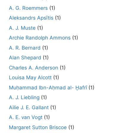
A. G. Roemmers
(1)
Aleksandrs Apsītis
(1)
A. J. Muste
(1)
Archie Randolph Ammons
(1)
A. R. Bernard
(1)
Alan Shepard
(1)
Charles A. Anderson
(1)
Louisa May Alcott
(1)
Muḥammad Ibn-Aḥmad al- Ḫafrī
(1)
A. J. Liebling
(1)
Ailie J. E. Gallant
(1)
A. E. van Vogt
(1)
Margaret Sutton Briscoe
(1)