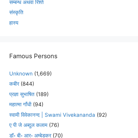
सम्बन्ध अथवा रिश्ते
संस्कृति
हास्य
Famous Persons
Unknown
(1,669)
कबीर
(844)
प्रज्ञा सुभाषित
(189)
महात्मा गाँधी
(94)
स्वामी विवेकानन्द | Swami Vivekananda
(92)
ए पी जे अब्दुल कलाम
(76)
डॉ॰ बी॰ आर॰ अम्बेडकर
(70)