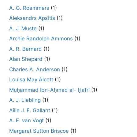
A. G. Roemmers
(1)
Aleksandrs Apsītis
(1)
A. J. Muste
(1)
Archie Randolph Ammons
(1)
A. R. Bernard
(1)
Alan Shepard
(1)
Charles A. Anderson
(1)
Louisa May Alcott
(1)
Muḥammad Ibn-Aḥmad al- Ḫafrī
(1)
A. J. Liebling
(1)
Ailie J. E. Gallant
(1)
A. E. van Vogt
(1)
Margaret Sutton Briscoe
(1)