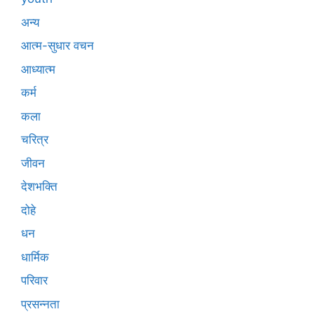
अन्य
आत्म-सुधार वचन
आध्यात्म
कर्म
कला
चरित्र
जीवन
देशभक्ति
दोहे
धन
धार्मिक
परिवार
प्रसन्नता