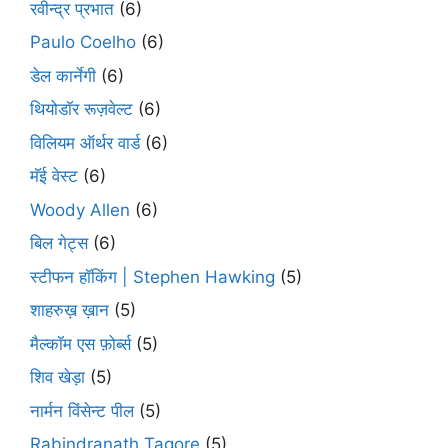
रवीन्द्र प्रभात
(6)
Paulo Coelho
(6)
डेल कार्नेगी
(6)
थियोडॉर रूज़वेल्ट
(6)
विलियम ऑर्थर वार्ड
(6)
मॅई वेस्ट
(6)
Woody Allen
(6)
बिल गेट्स
(6)
स्टीफन हॉकिंग | Stephen Hawking
(5)
शाहरुख़ ख़ान
(5)
मैल्कॉम एस फ़ोर्ब्स
(5)
शिव खेड़ा
(5)
नार्मन विंसेन्ट पील
(5)
Rabindranath Tagore
(5)