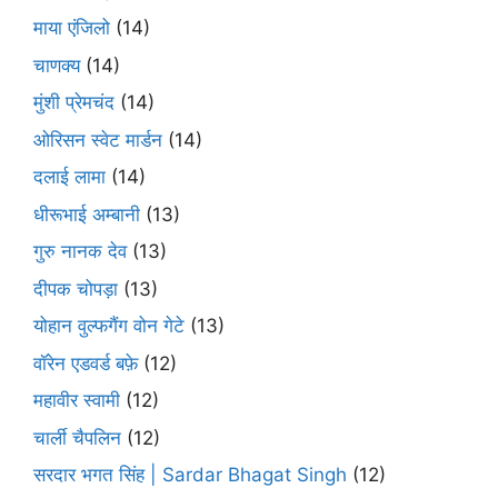
माया एंजिलो
(14)
चाणक्य
(14)
मुंशी प्रेमचंद
(14)
ओरिसन स्‍वेट मार्डन
(14)
दलाई लामा
(14)
धीरूभाई अम्बानी
(13)
गुरु नानक देव
(13)
दीपक चोपड़ा
(13)
योहान वुल्फगैंग वोन गेटे
(13)
वॉरेन एडवर्ड बफ़े
(12)
महावीर स्वामी
(12)
चार्ली चैपलिन
(12)
सरदार भगत सिंह | Sardar Bhagat Singh
(12)