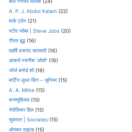
बाल गंगाधर तिलक
(24)
A. P. J. Abdul Kalam
(22)
मार्क ट्वेन
(21)
स्टीव जॉब्स | Steve Jobs
(20)
गौतम बुद्ध
(16)
महर्षि दयानंद सरस्वती
(16)
आचार्य रजनीश 'ओशो'
(16)
जॉर्ज बर्नार्ड शॉ
(16)
मार्टिन लुथर किंग – जूनियर
(15)
A. A. Milne
(15)
कन्फ्युशियस
(15)
नेपोलियन हिल
(15)
सुकरात | Socrates
(15)
ऑस्कर वाइल्ड
(15)