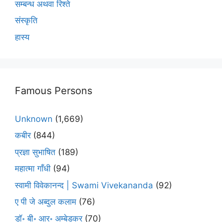
सम्बन्ध अथवा रिश्ते
संस्कृति
हास्य
Famous Persons
Unknown
(1,669)
कबीर
(844)
प्रज्ञा सुभाषित
(189)
महात्मा गाँधी
(94)
स्वामी विवेकानन्द | Swami Vivekananda
(92)
ए पी जे अब्दुल कलाम
(76)
डॉ॰ बी॰ आर॰ अम्बेडकर
(70)