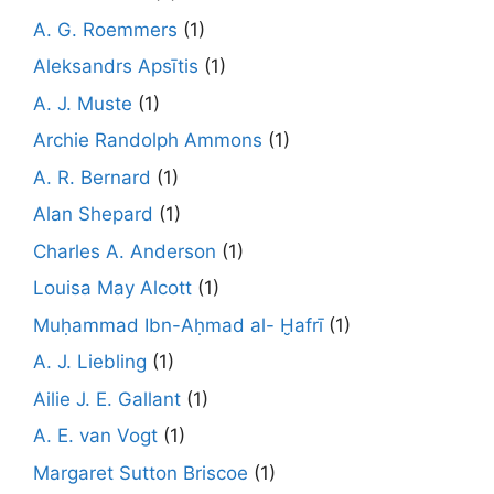
A. G. Roemmers
(1)
Aleksandrs Apsītis
(1)
A. J. Muste
(1)
Archie Randolph Ammons
(1)
A. R. Bernard
(1)
Alan Shepard
(1)
Charles A. Anderson
(1)
Louisa May Alcott
(1)
Muḥammad Ibn-Aḥmad al- Ḫafrī
(1)
A. J. Liebling
(1)
Ailie J. E. Gallant
(1)
A. E. van Vogt
(1)
Margaret Sutton Briscoe
(1)