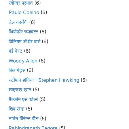
रवीन्द्र प्रभात
(6)
Paulo Coelho
(6)
डेल कार्नेगी
(6)
थियोडॉर रूज़वेल्ट
(6)
विलियम ऑर्थर वार्ड
(6)
मॅई वेस्ट
(6)
Woody Allen
(6)
बिल गेट्स
(6)
स्टीफन हॉकिंग | Stephen Hawking
(5)
शाहरुख़ ख़ान
(5)
मैल्कॉम एस फ़ोर्ब्स
(5)
शिव खेड़ा
(5)
नार्मन विंसेन्ट पील
(5)
Rabindranath Tagore
(5)