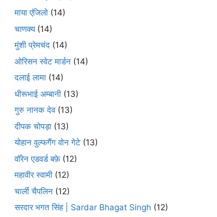
माया एंजिलो
(14)
चाणक्य
(14)
मुंशी प्रेमचंद
(14)
ओरिसन स्‍वेट मार्डन
(14)
दलाई लामा
(14)
धीरूभाई अम्बानी
(13)
गुरु नानक देव
(13)
दीपक चोपड़ा
(13)
योहान वुल्फगैंग वोन गेटे
(13)
वॉरेन एडवर्ड बफ़े
(12)
महावीर स्वामी
(12)
चार्ली चैपलिन
(12)
सरदार भगत सिंह | Sardar Bhagat Singh
(12)