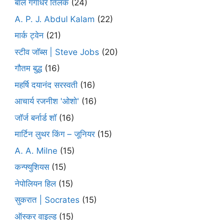
बाल गंगाधर तिलक
(24)
A. P. J. Abdul Kalam
(22)
मार्क ट्वेन
(21)
स्टीव जॉब्स | Steve Jobs
(20)
गौतम बुद्ध
(16)
महर्षि दयानंद सरस्वती
(16)
आचार्य रजनीश 'ओशो'
(16)
जॉर्ज बर्नार्ड शॉ
(16)
मार्टिन लुथर किंग – जूनियर
(15)
A. A. Milne
(15)
कन्फ्युशियस
(15)
नेपोलियन हिल
(15)
सुकरात | Socrates
(15)
ऑस्कर वाइल्ड
(15)