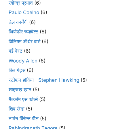
रवीन्द्र प्रभात
(6)
Paulo Coelho
(6)
डेल कार्नेगी
(6)
थियोडॉर रूज़वेल्ट
(6)
विलियम ऑर्थर वार्ड
(6)
मॅई वेस्ट
(6)
Woody Allen
(6)
बिल गेट्स
(6)
स्टीफन हॉकिंग | Stephen Hawking
(5)
शाहरुख़ ख़ान
(5)
मैल्कॉम एस फ़ोर्ब्स
(5)
शिव खेड़ा
(5)
नार्मन विंसेन्ट पील
(5)
Rabindranath Tagore
(5)