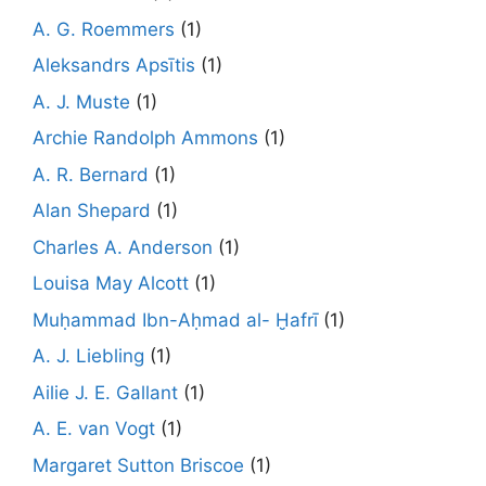
A. G. Roemmers
(1)
Aleksandrs Apsītis
(1)
A. J. Muste
(1)
Archie Randolph Ammons
(1)
A. R. Bernard
(1)
Alan Shepard
(1)
Charles A. Anderson
(1)
Louisa May Alcott
(1)
Muḥammad Ibn-Aḥmad al- Ḫafrī
(1)
A. J. Liebling
(1)
Ailie J. E. Gallant
(1)
A. E. van Vogt
(1)
Margaret Sutton Briscoe
(1)