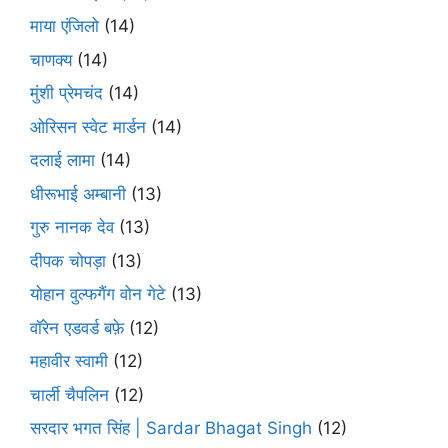
माया एंजिलो
(14)
चाणक्य
(14)
मुंशी प्रेमचंद
(14)
ओरिसन स्‍वेट मार्डन
(14)
दलाई लामा
(14)
धीरूभाई अम्बानी
(13)
गुरु नानक देव
(13)
दीपक चोपड़ा
(13)
योहान वुल्फगैंग वोन गेटे
(13)
वॉरेन एडवर्ड बफ़े
(12)
महावीर स्वामी
(12)
चार्ली चैपलिन
(12)
सरदार भगत सिंह | Sardar Bhagat Singh
(12)