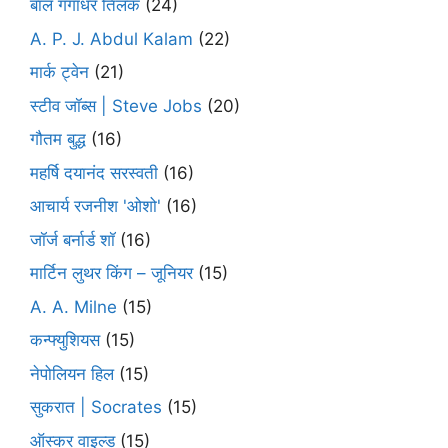
बाल गंगाधर तिलक
(24)
A. P. J. Abdul Kalam
(22)
मार्क ट्वेन
(21)
स्टीव जॉब्स | Steve Jobs
(20)
गौतम बुद्ध
(16)
महर्षि दयानंद सरस्वती
(16)
आचार्य रजनीश 'ओशो'
(16)
जॉर्ज बर्नार्ड शॉ
(16)
मार्टिन लुथर किंग – जूनियर
(15)
A. A. Milne
(15)
कन्फ्युशियस
(15)
नेपोलियन हिल
(15)
सुकरात | Socrates
(15)
ऑस्कर वाइल्ड
(15)