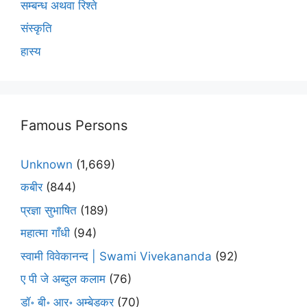
सम्बन्ध अथवा रिश्ते
संस्कृति
हास्य
Famous Persons
Unknown
(1,669)
कबीर
(844)
प्रज्ञा सुभाषित
(189)
महात्मा गाँधी
(94)
स्वामी विवेकानन्द | Swami Vivekananda
(92)
ए पी जे अब्दुल कलाम
(76)
डॉ॰ बी॰ आर॰ अम्बेडकर
(70)