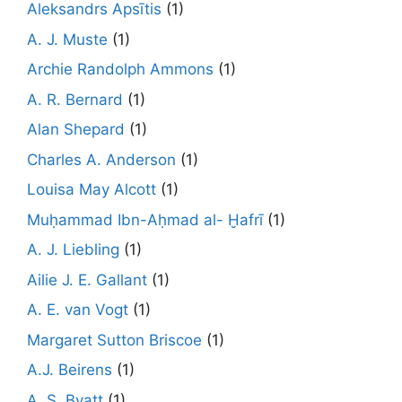
Aleksandrs Apsītis
(1)
A. J. Muste
(1)
Archie Randolph Ammons
(1)
A. R. Bernard
(1)
Alan Shepard
(1)
Charles A. Anderson
(1)
Louisa May Alcott
(1)
Muḥammad Ibn-Aḥmad al- Ḫafrī
(1)
A. J. Liebling
(1)
Ailie J. E. Gallant
(1)
A. E. van Vogt
(1)
Margaret Sutton Briscoe
(1)
A.J. Beirens
(1)
A. S. Byatt
(1)