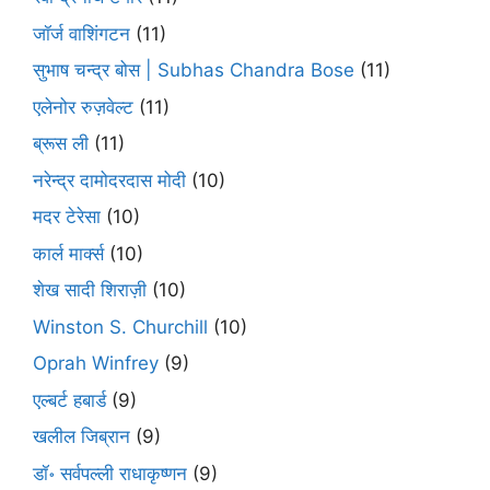
जॉर्ज वाशिंगटन
(11)
सुभाष चन्द्र बोस | Subhas Chandra Bose
(11)
एलेनोर रुज़वेल्ट
(11)
ब्रूस ली
(11)
नरेन्द्र दामोदरदास मोदी
(10)
मदर टेरेसा
(10)
कार्ल मार्क्स
(10)
शेख सादी शिराज़ी
(10)
Winston S. Churchill
(10)
Oprah Winfrey
(9)
एल्बर्ट हबार्ड
(9)
खलील जिब्रान
(9)
डॉ॰ सर्वपल्ली राधाकृष्णन
(9)