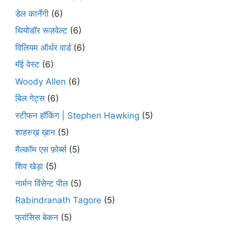
डेल कार्नेगी
(6)
थियोडॉर रूज़वेल्ट
(6)
विलियम ऑर्थर वार्ड
(6)
मॅई वेस्ट
(6)
Woody Allen
(6)
बिल गेट्स
(6)
स्टीफन हॉकिंग | Stephen Hawking
(5)
शाहरुख़ ख़ान
(5)
मैल्कॉम एस फ़ोर्ब्स
(5)
शिव खेड़ा
(5)
नार्मन विंसेन्ट पील
(5)
Rabindranath Tagore
(5)
फ्रांसिस बेकन
(5)