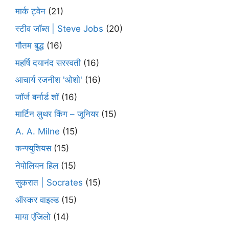
मार्क ट्वेन
(21)
स्टीव जॉब्स | Steve Jobs
(20)
गौतम बुद्ध
(16)
महर्षि दयानंद सरस्वती
(16)
आचार्य रजनीश 'ओशो'
(16)
जॉर्ज बर्नार्ड शॉ
(16)
मार्टिन लुथर किंग – जूनियर
(15)
A. A. Milne
(15)
कन्फ्युशियस
(15)
नेपोलियन हिल
(15)
सुकरात | Socrates
(15)
ऑस्कर वाइल्ड
(15)
माया एंजिलो
(14)