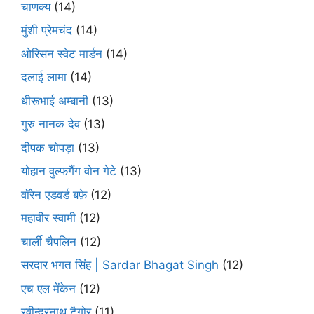
चाणक्य
(14)
मुंशी प्रेमचंद
(14)
ओरिसन स्‍वेट मार्डन
(14)
दलाई लामा
(14)
धीरूभाई अम्बानी
(13)
गुरु नानक देव
(13)
दीपक चोपड़ा
(13)
योहान वुल्फगैंग वोन गेटे
(13)
वॉरेन एडवर्ड बफ़े
(12)
महावीर स्वामी
(12)
चार्ली चैपलिन
(12)
सरदार भगत सिंह | Sardar Bhagat Singh
(12)
एच एल मेंकेन
(12)
रवीन्द्रनाथ टैगोर
(11)