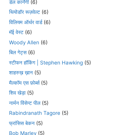
डेल कार्नेगी
(6)
थियोडॉर रूज़वेल्ट
(6)
विलियम ऑर्थर वार्ड
(6)
मॅई वेस्ट
(6)
Woody Allen
(6)
बिल गेट्स
(6)
स्टीफन हॉकिंग | Stephen Hawking
(5)
शाहरुख़ ख़ान
(5)
मैल्कॉम एस फ़ोर्ब्स
(5)
शिव खेड़ा
(5)
नार्मन विंसेन्ट पील
(5)
Rabindranath Tagore
(5)
फ्रांसिस बेकन
(5)
Bob Marley
(5)