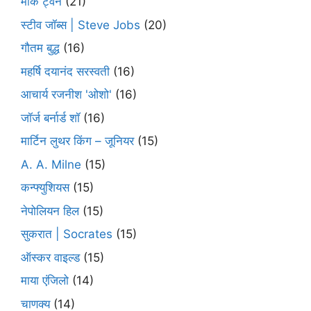
मार्क ट्वेन
(21)
स्टीव जॉब्स | Steve Jobs
(20)
गौतम बुद्ध
(16)
महर्षि दयानंद सरस्वती
(16)
आचार्य रजनीश 'ओशो'
(16)
जॉर्ज बर्नार्ड शॉ
(16)
मार्टिन लुथर किंग – जूनियर
(15)
A. A. Milne
(15)
कन्फ्युशियस
(15)
नेपोलियन हिल
(15)
सुकरात | Socrates
(15)
ऑस्कर वाइल्ड
(15)
माया एंजिलो
(14)
चाणक्य
(14)