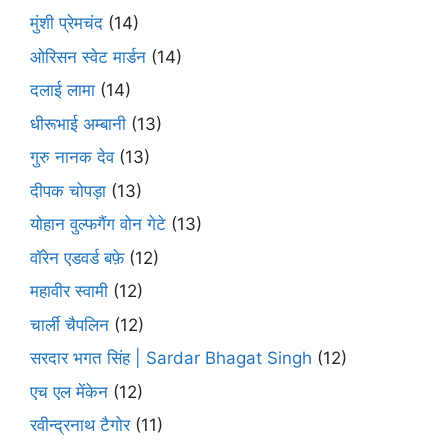
मुंशी प्रेमचंद
(14)
ओरिसन स्‍वेट मार्डन
(14)
दलाई लामा
(14)
धीरूभाई अम्बानी
(13)
गुरु नानक देव
(13)
दीपक चोपड़ा
(13)
योहान वुल्फगैंग वोन गेटे
(13)
वॉरेन एडवर्ड बफ़े
(12)
महावीर स्वामी
(12)
चार्ली चैपलिन
(12)
सरदार भगत सिंह | Sardar Bhagat Singh
(12)
एच एल मेंकेन
(12)
रवीन्द्रनाथ टैगोर
(11)