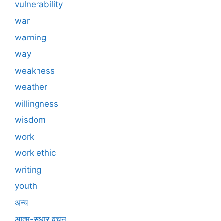
vulnerability
war
warning
way
weakness
weather
willingness
wisdom
work
work ethic
writing
youth
अन्य
आत्म-सुधार वचन