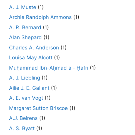
A. J. Muste
(1)
Archie Randolph Ammons
(1)
A. R. Bernard
(1)
Alan Shepard
(1)
Charles A. Anderson
(1)
Louisa May Alcott
(1)
Muḥammad Ibn-Aḥmad al- Ḫafrī
(1)
A. J. Liebling
(1)
Ailie J. E. Gallant
(1)
A. E. van Vogt
(1)
Margaret Sutton Briscoe
(1)
A.J. Beirens
(1)
A. S. Byatt
(1)