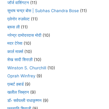
जॉर्ज वाशिंगटन
(11)
सुभाष चन्द्र बोस | Subhas Chandra Bose
(11)
एलेनोर रुज़वेल्ट
(11)
ब्रूस ली
(11)
नरेन्द्र दामोदरदास मोदी
(10)
मदर टेरेसा
(10)
कार्ल मार्क्स
(10)
शेख सादी शिराज़ी
(10)
Winston S. Churchill
(10)
Oprah Winfrey
(9)
एल्बर्ट हबार्ड
(9)
खलील जिब्रान
(9)
डॉ॰ सर्वपल्ली राधाकृष्णन
(9)
छत्रपति शिवाजी
(9)