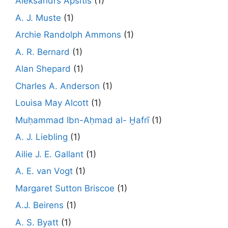
Aleksandrs Apsītis
(1)
A. J. Muste
(1)
Archie Randolph Ammons
(1)
A. R. Bernard
(1)
Alan Shepard
(1)
Charles A. Anderson
(1)
Louisa May Alcott
(1)
Muḥammad Ibn-Aḥmad al- Ḫafrī
(1)
A. J. Liebling
(1)
Ailie J. E. Gallant
(1)
A. E. van Vogt
(1)
Margaret Sutton Briscoe
(1)
A.J. Beirens
(1)
A. S. Byatt
(1)