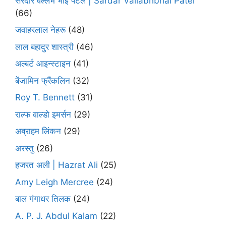
सरदार वल्लभ भाई पटेल | Sardar Vallabhbhai Patel
(66)
जवाहरलाल नेहरू
(48)
लाल बहादुर शास्त्री
(46)
अल्बर्ट आइन्स्टाइन
(41)
बेंजामिन फ्रैंकलिन
(32)
Roy T. Bennett
(31)
राल्फ वाल्डो इमर्सन
(29)
अब्राहम लिंकन
(29)
अरस्तु
(26)
हजरत अली | Hazrat Ali
(25)
Amy Leigh Mercree
(24)
बाल गंगाधर तिलक
(24)
A. P. J. Abdul Kalam
(22)