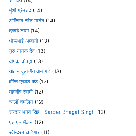
चाणक्य
(14)
मुंशी प्रेमचंद
(14)
ओरिसन स्‍वेट मार्डन
(14)
दलाई लामा
(14)
धीरूभाई अम्बानी
(13)
गुरु नानक देव
(13)
दीपक चोपड़ा
(13)
योहान वुल्फगैंग वोन गेटे
(13)
वॉरेन एडवर्ड बफ़े
(12)
महावीर स्वामी
(12)
चार्ली चैपलिन
(12)
सरदार भगत सिंह | Sardar Bhagat Singh
(12)
एच एल मेंकेन
(12)
रवीन्द्रनाथ टैगोर
(11)