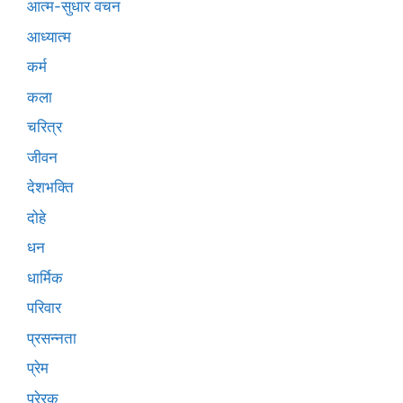
आत्म-सुधार वचन
आध्यात्म
कर्म
कला
चरित्र
जीवन
देशभक्ति
दोहे
धन
धार्मिक
परिवार
प्रसन्नता
प्रेम
प्रेरक