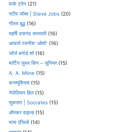
मार्क ट्वेन
(21)
स्टीव जॉब्स | Steve Jobs
(20)
गौतम बुद्ध
(16)
महर्षि दयानंद सरस्वती
(16)
आचार्य रजनीश 'ओशो'
(16)
जॉर्ज बर्नार्ड शॉ
(16)
मार्टिन लुथर किंग – जूनियर
(15)
A. A. Milne
(15)
कन्फ्युशियस
(15)
नेपोलियन हिल
(15)
सुकरात | Socrates
(15)
ऑस्कर वाइल्ड
(15)
माया एंजिलो
(14)