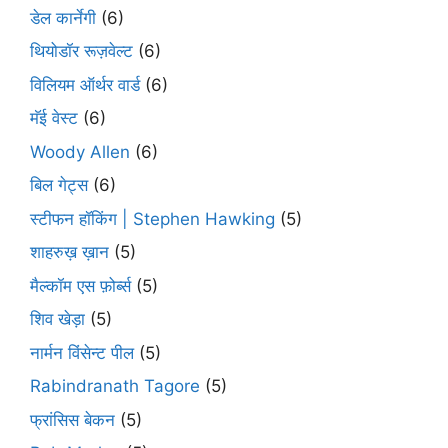
डेल कार्नेगी
(6)
थियोडॉर रूज़वेल्ट
(6)
विलियम ऑर्थर वार्ड
(6)
मॅई वेस्ट
(6)
Woody Allen
(6)
बिल गेट्स
(6)
स्टीफन हॉकिंग | Stephen Hawking
(5)
शाहरुख़ ख़ान
(5)
मैल्कॉम एस फ़ोर्ब्स
(5)
शिव खेड़ा
(5)
नार्मन विंसेन्ट पील
(5)
Rabindranath Tagore
(5)
फ्रांसिस बेकन
(5)