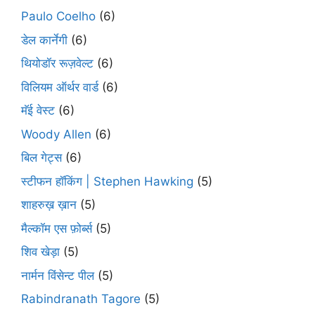
Paulo Coelho
(6)
डेल कार्नेगी
(6)
थियोडॉर रूज़वेल्ट
(6)
विलियम ऑर्थर वार्ड
(6)
मॅई वेस्ट
(6)
Woody Allen
(6)
बिल गेट्स
(6)
स्टीफन हॉकिंग | Stephen Hawking
(5)
शाहरुख़ ख़ान
(5)
मैल्कॉम एस फ़ोर्ब्स
(5)
शिव खेड़ा
(5)
नार्मन विंसेन्ट पील
(5)
Rabindranath Tagore
(5)