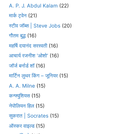
A. P. J. Abdul Kalam
(22)
मार्क ट्वेन
(21)
स्टीव जॉब्स | Steve Jobs
(20)
गौतम बुद्ध
(16)
महर्षि दयानंद सरस्वती
(16)
आचार्य रजनीश 'ओशो'
(16)
जॉर्ज बर्नार्ड शॉ
(16)
मार्टिन लुथर किंग – जूनियर
(15)
A. A. Milne
(15)
कन्फ्युशियस
(15)
नेपोलियन हिल
(15)
सुकरात | Socrates
(15)
ऑस्कर वाइल्ड
(15)