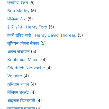
फ्रांसिस बेकन
(5)
Bob Marley
(5)
विलियम जेम्स
(5)
हेनरी फ़ोर्ड | Henry Ford
(5)
हेनरी डेविड थोरो | Henry David Thoreau
(5)
लूशियस एनेयस सेनेका
(5)
थॉमस जैफरसन
(5)
Septimius Macer
(4)
Friedrich Nietzsche
(4)
Voltaire
(4)
अमिताभ बच्चन
(4)
विलियम ड्रूरंट
(4)
आइज़क डिजरायली
(4)
जयप्रकाश नारायण
(4)