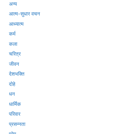
अन्य
आत्म-सुधार वचन
आध्यात्म
कर्म
कला
चरित्र
जीवन
देशभक्ति
दोहे
धन
धार्मिक
परिवार
प्रसन्नता