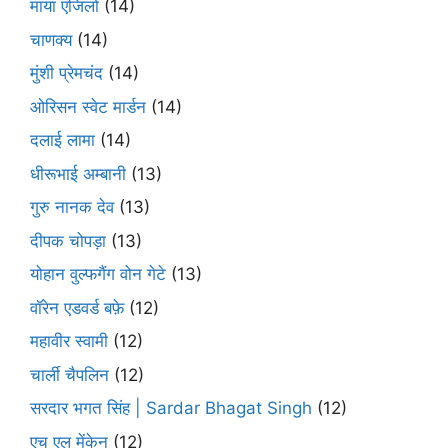
माया एंजिलो
(14)
चाणक्य
(14)
मुंशी प्रेमचंद
(14)
ओरिसन स्‍वेट मार्डन
(14)
दलाई लामा
(14)
धीरूभाई अम्बानी
(13)
गुरु नानक देव
(13)
दीपक चोपड़ा
(13)
योहान वुल्फगैंग वोन गेटे
(13)
वॉरेन एडवर्ड बफ़े
(12)
महावीर स्वामी
(12)
चार्ली चैपलिन
(12)
सरदार भगत सिंह | Sardar Bhagat Singh
(12)
एच एल मेंकेन
(12)