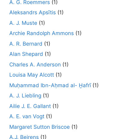
A. G. Roemmers
(1)
Aleksandrs Apsītis
(1)
A. J. Muste
(1)
Archie Randolph Ammons
(1)
A. R. Bernard
(1)
Alan Shepard
(1)
Charles A. Anderson
(1)
Louisa May Alcott
(1)
Muḥammad Ibn-Aḥmad al- Ḫafrī
(1)
A. J. Liebling
(1)
Ailie J. E. Gallant
(1)
A. E. van Vogt
(1)
Margaret Sutton Briscoe
(1)
A.J. Beirens
(1)