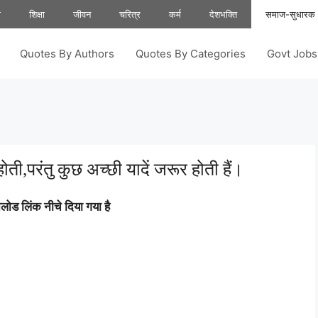
ा
शिक्षा
जीवन
चरित्र
कर्म
देशभक्ति
समाज-सुधारक
Quotes By Authors
Quotes By Categories
Govt Job
ती,परंतु कुछ अच्छी यादें जरूर होती हैं।
ोड लिंक नीचे दिया गया है