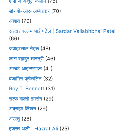
ए पी जे अब्दुल कलाम
(76)
डॉ॰ बी॰ आर॰ अम्बेडकर
(70)
अज्ञात
(70)
सरदार वल्लभ भाई पटेल | Sardar Vallabhbhai Patel
(66)
जवाहरलाल नेहरू
(48)
लाल बहादुर शास्त्री
(46)
अल्बर्ट आइन्स्टाइन
(41)
बेंजामिन फ्रैंकलिन
(32)
Roy T. Bennett
(31)
राल्फ वाल्डो इमर्सन
(29)
अब्राहम लिंकन
(29)
अरस्तु
(26)
हजरत अली | Hazrat Ali
(25)