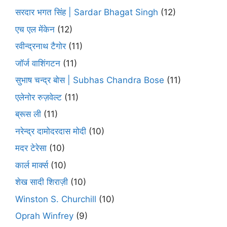
सरदार भगत सिंह | Sardar Bhagat Singh
(12)
एच एल मेंकेन
(12)
रवीन्द्रनाथ टैगोर
(11)
जॉर्ज वाशिंगटन
(11)
सुभाष चन्द्र बोस | Subhas Chandra Bose
(11)
एलेनोर रुज़वेल्ट
(11)
ब्रूस ली
(11)
नरेन्द्र दामोदरदास मोदी
(10)
मदर टेरेसा
(10)
कार्ल मार्क्स
(10)
शेख सादी शिराज़ी
(10)
Winston S. Churchill
(10)
Oprah Winfrey
(9)