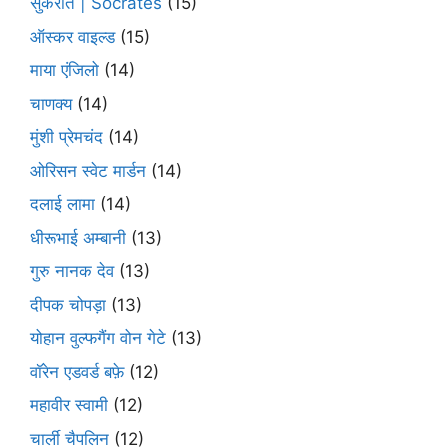
सुकरात | Socrates
(15)
ऑस्कर वाइल्ड
(15)
माया एंजिलो
(14)
चाणक्य
(14)
मुंशी प्रेमचंद
(14)
ओरिसन स्‍वेट मार्डन
(14)
दलाई लामा
(14)
धीरूभाई अम्बानी
(13)
गुरु नानक देव
(13)
दीपक चोपड़ा
(13)
योहान वुल्फगैंग वोन गेटे
(13)
वॉरेन एडवर्ड बफ़े
(12)
महावीर स्वामी
(12)
चार्ली चैपलिन
(12)