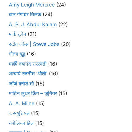
Amy Leigh Mercree
(24)
बाल गंगाधर तिलक
(24)
A. P. J. Abdul Kalam
(22)
मार्क ट्वेन
(21)
स्टीव जॉब्स | Steve Jobs
(20)
गौतम बुद्ध
(16)
महर्षि दयानंद सरस्वती
(16)
आचार्य रजनीश 'ओशो'
(16)
जॉर्ज बर्नार्ड शॉ
(16)
मार्टिन लुथर किंग – जूनियर
(15)
A. A. Milne
(15)
कन्फ्युशियस
(15)
नेपोलियन हिल
(15)