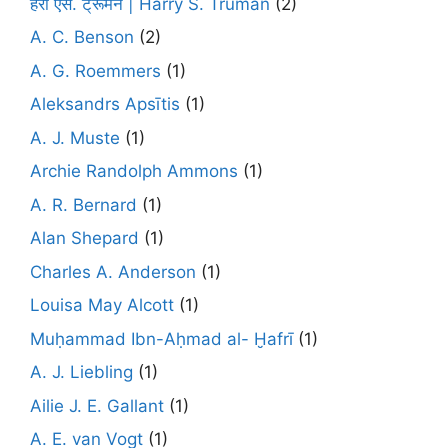
हैरी एस. ट्रूमैन | Harry S. Truman
(2)
A. C. Benson
(2)
A. G. Roemmers
(1)
Aleksandrs Apsītis
(1)
A. J. Muste
(1)
Archie Randolph Ammons
(1)
A. R. Bernard
(1)
Alan Shepard
(1)
Charles A. Anderson
(1)
Louisa May Alcott
(1)
Muḥammad Ibn-Aḥmad al- Ḫafrī
(1)
A. J. Liebling
(1)
Ailie J. E. Gallant
(1)
A. E. van Vogt
(1)