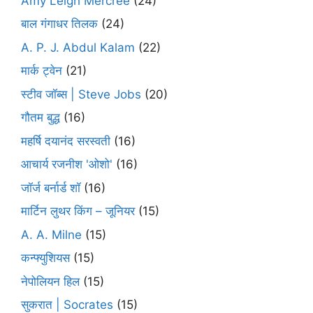
Amy Leigh Mercree
(24)
बाल गंगाधर तिलक
(24)
A. P. J. Abdul Kalam
(22)
मार्क ट्वेन
(21)
स्टीव जॉब्स | Steve Jobs
(20)
गौतम बुद्ध
(16)
महर्षि दयानंद सरस्वती
(16)
आचार्य रजनीश 'ओशो'
(16)
जॉर्ज बर्नार्ड शॉ
(16)
मार्टिन लुथर किंग – जूनियर
(15)
A. A. Milne
(15)
कन्फ्युशियस
(15)
नेपोलियन हिल
(15)
सुकरात | Socrates
(15)