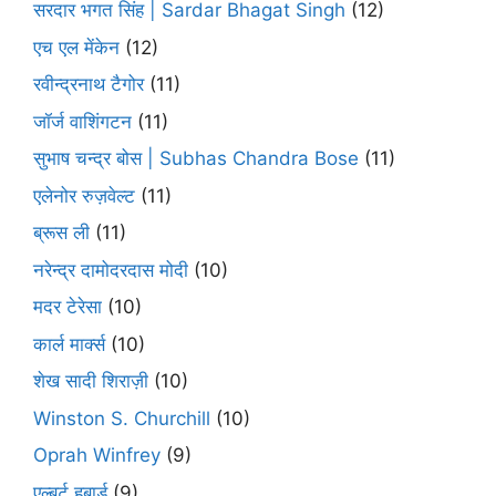
सरदार भगत सिंह | Sardar Bhagat Singh
(12)
एच एल मेंकेन
(12)
रवीन्द्रनाथ टैगोर
(11)
जॉर्ज वाशिंगटन
(11)
सुभाष चन्द्र बोस | Subhas Chandra Bose
(11)
एलेनोर रुज़वेल्ट
(11)
ब्रूस ली
(11)
नरेन्द्र दामोदरदास मोदी
(10)
मदर टेरेसा
(10)
कार्ल मार्क्स
(10)
शेख सादी शिराज़ी
(10)
Winston S. Churchill
(10)
Oprah Winfrey
(9)
एल्बर्ट हबार्ड
(9)