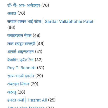
डॉ॰ बी॰ आर॰ अम्बेडकर
(70)
अज्ञात
(70)
सरदार वल्लभ भाई पटेल | Sardar Vallabhbhai Patel
(66)
जवाहरलाल नेहरू
(48)
लाल बहादुर शास्त्री
(46)
अल्बर्ट आइन्स्टाइन
(41)
बेंजामिन फ्रैंकलिन
(32)
Roy T. Bennett
(31)
राल्फ वाल्डो इमर्सन
(29)
अब्राहम लिंकन
(29)
अरस्तु
(26)
हजरत अली | Hazrat Ali
(25)