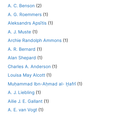
A. C. Benson
(2)
A. G. Roemmers
(1)
Aleksandrs Apsītis
(1)
A. J. Muste
(1)
Archie Randolph Ammons
(1)
A. R. Bernard
(1)
Alan Shepard
(1)
Charles A. Anderson
(1)
Louisa May Alcott
(1)
Muḥammad Ibn-Aḥmad al- Ḫafrī
(1)
A. J. Liebling
(1)
Ailie J. E. Gallant
(1)
A. E. van Vogt
(1)