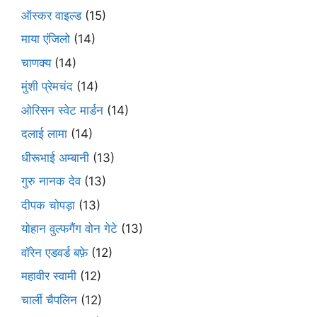
ऑस्कर वाइल्ड
(15)
माया एंजिलो
(14)
चाणक्य
(14)
मुंशी प्रेमचंद
(14)
ओरिसन स्‍वेट मार्डन
(14)
दलाई लामा
(14)
धीरूभाई अम्बानी
(13)
गुरु नानक देव
(13)
दीपक चोपड़ा
(13)
योहान वुल्फगैंग वोन गेटे
(13)
वॉरेन एडवर्ड बफ़े
(12)
महावीर स्वामी
(12)
चार्ली चैपलिन
(12)