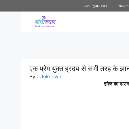
Skip
आत्म-सुधार वचन
सफलत
to
content
एक प्रेम युक्त ह्रदय से सभी तरह के ज्ञान
By :
Unknown
इमेज का डाउनल