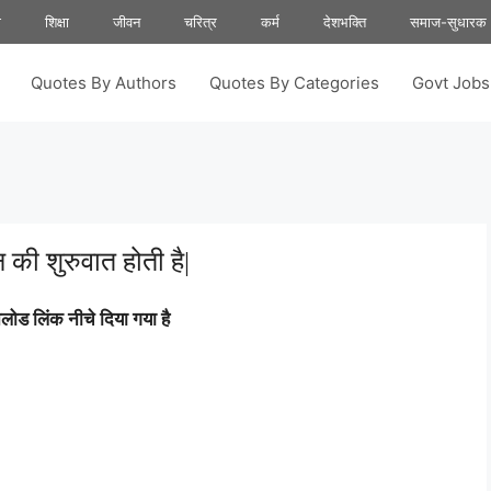
ा
शिक्षा
जीवन
चरित्र
कर्म
देशभक्ति
समाज-सुधारक
Quotes By Authors
Quotes By Categories
Govt Job
 की शुरुवात होती है|
ोड लिंक नीचे दिया गया है