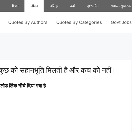
ा
शिक्षा
जीवन
चरित्र
कर्म
देशभक्ति
समाज-सुधारक
Quotes By Authors
Quotes By Categories
Govt Job
न्तु कुछ को सहानभूति मिलती है और कच को नहीं |
ोड लिंक नीचे दिया गया है