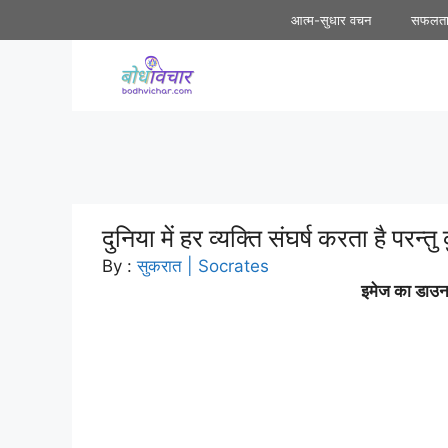
Skip
आत्म-सुधार वचन
सफलत
to
content
दुनिया में हर व्यक्ति संघर्ष करता है पर
By :
सुकरात | Socrates
इमेज का डाउनल