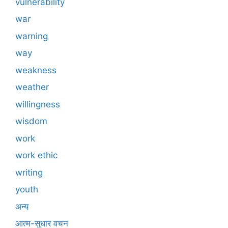
vulnerability
war
warning
way
weakness
weather
willingness
wisdom
work
work ethic
writing
youth
अन्य
आत्म-सुधार वचन