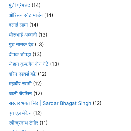
मुंशी प्रेमचंद
(14)
ओरिसन स्‍वेट मार्डन
(14)
दलाई लामा
(14)
धीरूभाई अम्बानी
(13)
गुरु नानक देव
(13)
दीपक चोपड़ा
(13)
योहान वुल्फगैंग वोन गेटे
(13)
वॉरेन एडवर्ड बफ़े
(12)
महावीर स्वामी
(12)
चार्ली चैपलिन
(12)
सरदार भगत सिंह | Sardar Bhagat Singh
(12)
एच एल मेंकेन
(12)
रवीन्द्रनाथ टैगोर
(11)