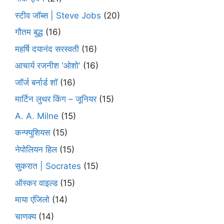
स्टीव जॉब्स | Steve Jobs
(20)
गौतम बुद्ध
(16)
महर्षि दयानंद सरस्वती
(16)
आचार्य रजनीश 'ओशो'
(16)
जॉर्ज बर्नार्ड शॉ
(16)
मार्टिन लुथर किंग – जूनियर
(15)
A. A. Milne
(15)
कन्फ्युशियस
(15)
नेपोलियन हिल
(15)
सुकरात | Socrates
(15)
ऑस्कर वाइल्ड
(15)
माया एंजिलो
(14)
चाणक्य
(14)