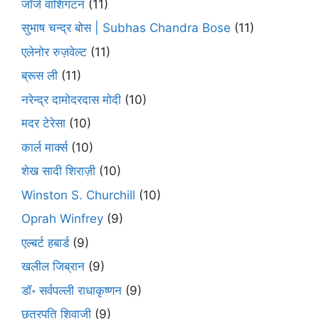
जॉर्ज वाशिंगटन
(11)
सुभाष चन्द्र बोस | Subhas Chandra Bose
(11)
एलेनोर रुज़वेल्ट
(11)
ब्रूस ली
(11)
नरेन्द्र दामोदरदास मोदी
(10)
मदर टेरेसा
(10)
कार्ल मार्क्स
(10)
शेख सादी शिराज़ी
(10)
Winston S. Churchill
(10)
Oprah Winfrey
(9)
एल्बर्ट हबार्ड
(9)
खलील जिब्रान
(9)
डॉ॰ सर्वपल्ली राधाकृष्णन
(9)
छत्रपति शिवाजी
(9)