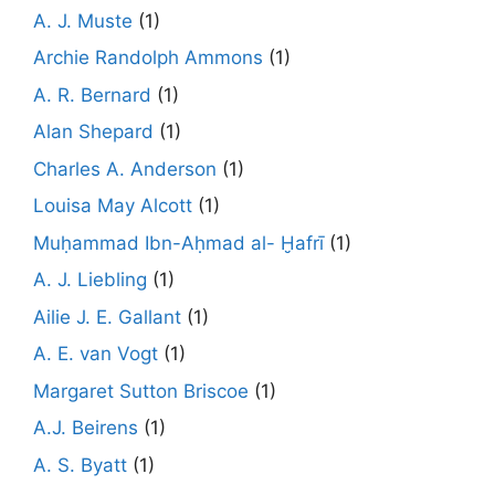
A. J. Muste
(1)
Archie Randolph Ammons
(1)
A. R. Bernard
(1)
Alan Shepard
(1)
Charles A. Anderson
(1)
Louisa May Alcott
(1)
Muḥammad Ibn-Aḥmad al- Ḫafrī
(1)
A. J. Liebling
(1)
Ailie J. E. Gallant
(1)
A. E. van Vogt
(1)
Margaret Sutton Briscoe
(1)
A.J. Beirens
(1)
A. S. Byatt
(1)