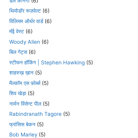
डेल कार्नेगी
(6)
थियोडॉर रूज़वेल्ट
(6)
विलियम ऑर्थर वार्ड
(6)
मॅई वेस्ट
(6)
Woody Allen
(6)
बिल गेट्स
(6)
स्टीफन हॉकिंग | Stephen Hawking
(5)
शाहरुख़ ख़ान
(5)
मैल्कॉम एस फ़ोर्ब्स
(5)
शिव खेड़ा
(5)
नार्मन विंसेन्ट पील
(5)
Rabindranath Tagore
(5)
फ्रांसिस बेकन
(5)
Bob Marley
(5)