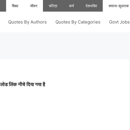
ा
शिक्षा
जीवन
चरित्र
कर्म
देशभक्ति
समाज-सुधारक
Quotes By Authors
Quotes By Categories
Govt Job
ोड लिंक नीचे दिया गया है