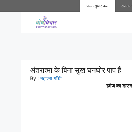
Skip
आत्म-सुधार वचन
सफलत
to
content
अंतरात्मा के बिना सुख घनघोर पाप हैं
By :
महात्मा गाँधी
इमेज का डाउनल