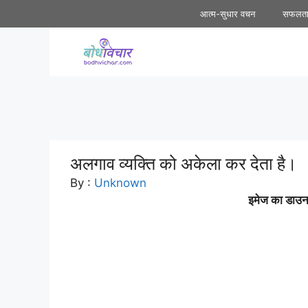
Skip
आत्म-सुधार वचन
सफलत
to
content
अलगाव व्यक्ति को अकेला कर देता है।
By :
Unknown
इमेज का डाउनल