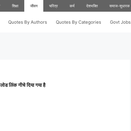
ा
शिक्षा
जीवन
चरित्र
कर्म
देशभक्ति
समाज-सुधारक
Quotes By Authors
Quotes By Categories
Govt Job
ोड लिंक नीचे दिया गया है