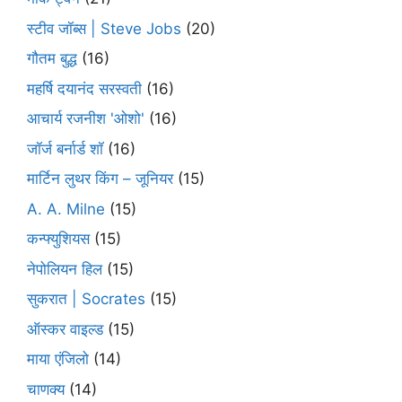
स्टीव जॉब्स | Steve Jobs
(20)
गौतम बुद्ध
(16)
महर्षि दयानंद सरस्वती
(16)
आचार्य रजनीश 'ओशो'
(16)
जॉर्ज बर्नार्ड शॉ
(16)
मार्टिन लुथर किंग – जूनियर
(15)
A. A. Milne
(15)
कन्फ्युशियस
(15)
नेपोलियन हिल
(15)
सुकरात | Socrates
(15)
ऑस्कर वाइल्ड
(15)
माया एंजिलो
(14)
चाणक्य
(14)