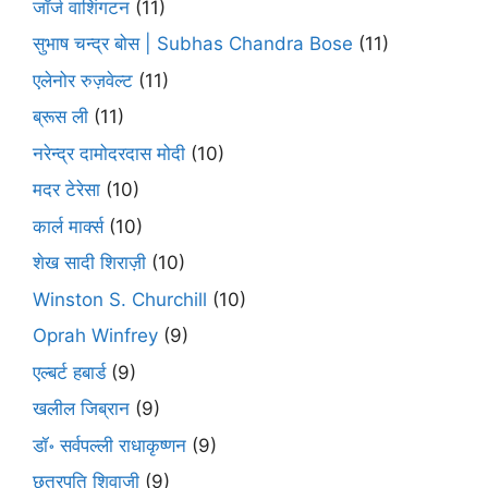
जॉर्ज वाशिंगटन
(11)
सुभाष चन्द्र बोस | Subhas Chandra Bose
(11)
एलेनोर रुज़वेल्ट
(11)
ब्रूस ली
(11)
नरेन्द्र दामोदरदास मोदी
(10)
मदर टेरेसा
(10)
कार्ल मार्क्स
(10)
शेख सादी शिराज़ी
(10)
Winston S. Churchill
(10)
Oprah Winfrey
(9)
एल्बर्ट हबार्ड
(9)
खलील जिब्रान
(9)
डॉ॰ सर्वपल्ली राधाकृष्णन
(9)
छत्रपति शिवाजी
(9)