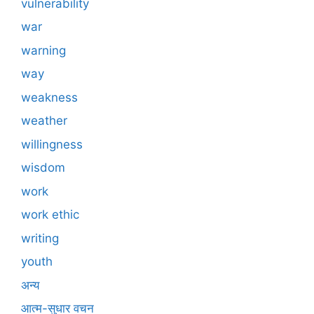
vulnerability
war
warning
way
weakness
weather
willingness
wisdom
work
work ethic
writing
youth
अन्य
आत्म-सुधार वचन