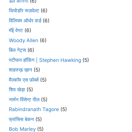
डेल कार्नेगी
(6)
थियोडॉर रूज़वेल्ट
(6)
विलियम ऑर्थर वार्ड
(6)
मॅई वेस्ट
(6)
Woody Allen
(6)
बिल गेट्स
(6)
स्टीफन हॉकिंग | Stephen Hawking
(5)
शाहरुख़ ख़ान
(5)
मैल्कॉम एस फ़ोर्ब्स
(5)
शिव खेड़ा
(5)
नार्मन विंसेन्ट पील
(5)
Rabindranath Tagore
(5)
फ्रांसिस बेकन
(5)
Bob Marley
(5)