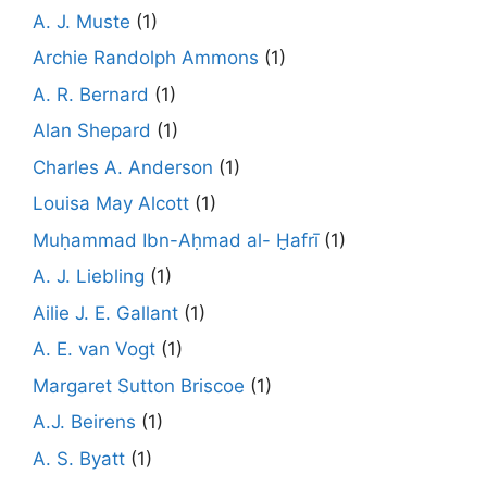
A. J. Muste
(1)
Archie Randolph Ammons
(1)
A. R. Bernard
(1)
Alan Shepard
(1)
Charles A. Anderson
(1)
Louisa May Alcott
(1)
Muḥammad Ibn-Aḥmad al- Ḫafrī
(1)
A. J. Liebling
(1)
Ailie J. E. Gallant
(1)
A. E. van Vogt
(1)
Margaret Sutton Briscoe
(1)
A.J. Beirens
(1)
A. S. Byatt
(1)