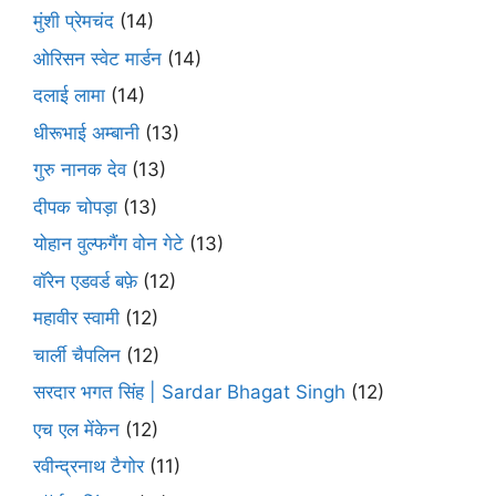
मुंशी प्रेमचंद
(14)
ओरिसन स्‍वेट मार्डन
(14)
दलाई लामा
(14)
धीरूभाई अम्बानी
(13)
गुरु नानक देव
(13)
दीपक चोपड़ा
(13)
योहान वुल्फगैंग वोन गेटे
(13)
वॉरेन एडवर्ड बफ़े
(12)
महावीर स्वामी
(12)
चार्ली चैपलिन
(12)
सरदार भगत सिंह | Sardar Bhagat Singh
(12)
एच एल मेंकेन
(12)
रवीन्द्रनाथ टैगोर
(11)