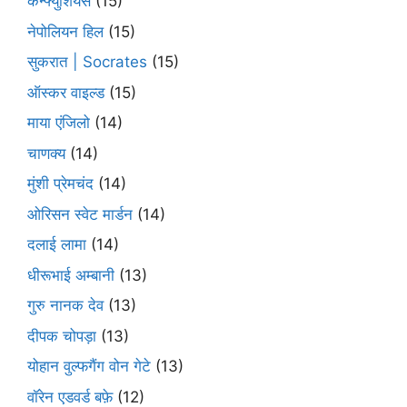
कन्फ्युशियस
(15)
नेपोलियन हिल
(15)
सुकरात | Socrates
(15)
ऑस्कर वाइल्ड
(15)
माया एंजिलो
(14)
चाणक्य
(14)
मुंशी प्रेमचंद
(14)
ओरिसन स्‍वेट मार्डन
(14)
दलाई लामा
(14)
धीरूभाई अम्बानी
(13)
गुरु नानक देव
(13)
दीपक चोपड़ा
(13)
योहान वुल्फगैंग वोन गेटे
(13)
वॉरेन एडवर्ड बफ़े
(12)