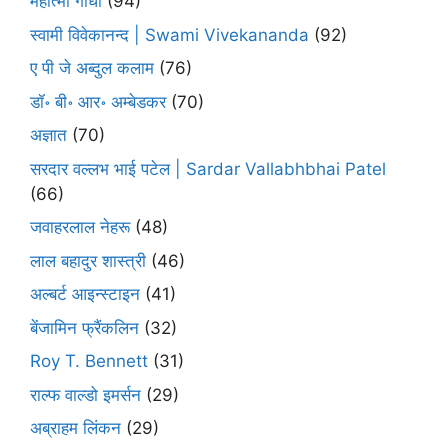
महात्मा गाँधी
(94)
स्वामी विवेकानन्द | Swami Vivekananda
(92)
ए पी जे अब्दुल कलाम
(76)
डॉ॰ बी॰ आर॰ अम्बेडकर
(70)
अज्ञात
(70)
सरदार वल्लभ भाई पटेल | Sardar Vallabhbhai Patel
(66)
जवाहरलाल नेहरू
(48)
लाल बहादुर शास्त्री
(46)
अल्बर्ट आइन्स्टाइन
(41)
बेंजामिन फ्रैंकलिन
(32)
Roy T. Bennett
(31)
राल्फ वाल्डो इमर्सन
(29)
अब्राहम लिंकन
(29)