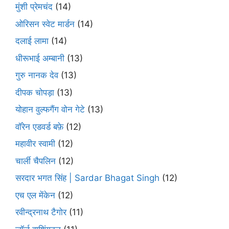
मुंशी प्रेमचंद
(14)
ओरिसन स्‍वेट मार्डन
(14)
दलाई लामा
(14)
धीरूभाई अम्बानी
(13)
गुरु नानक देव
(13)
दीपक चोपड़ा
(13)
योहान वुल्फगैंग वोन गेटे
(13)
वॉरेन एडवर्ड बफ़े
(12)
महावीर स्वामी
(12)
चार्ली चैपलिन
(12)
सरदार भगत सिंह | Sardar Bhagat Singh
(12)
एच एल मेंकेन
(12)
रवीन्द्रनाथ टैगोर
(11)