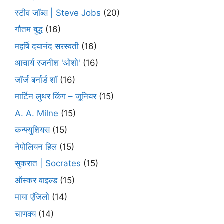
स्टीव जॉब्स | Steve Jobs
(20)
गौतम बुद्ध
(16)
महर्षि दयानंद सरस्वती
(16)
आचार्य रजनीश 'ओशो'
(16)
जॉर्ज बर्नार्ड शॉ
(16)
मार्टिन लुथर किंग – जूनियर
(15)
A. A. Milne
(15)
कन्फ्युशियस
(15)
नेपोलियन हिल
(15)
सुकरात | Socrates
(15)
ऑस्कर वाइल्ड
(15)
माया एंजिलो
(14)
चाणक्य
(14)