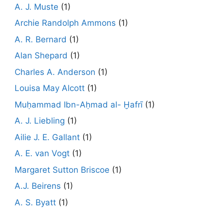
A. J. Muste
(1)
Archie Randolph Ammons
(1)
A. R. Bernard
(1)
Alan Shepard
(1)
Charles A. Anderson
(1)
Louisa May Alcott
(1)
Muḥammad Ibn-Aḥmad al- Ḫafrī
(1)
A. J. Liebling
(1)
Ailie J. E. Gallant
(1)
A. E. van Vogt
(1)
Margaret Sutton Briscoe
(1)
A.J. Beirens
(1)
A. S. Byatt
(1)