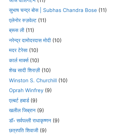
जॉर्ज वाशिंगटन
(11)
सुभाष चन्द्र बोस | Subhas Chandra Bose
(11)
एलेनोर रुज़वेल्ट
(11)
ब्रूस ली
(11)
नरेन्द्र दामोदरदास मोदी
(10)
मदर टेरेसा
(10)
कार्ल मार्क्स
(10)
शेख सादी शिराज़ी
(10)
Winston S. Churchill
(10)
Oprah Winfrey
(9)
एल्बर्ट हबार्ड
(9)
खलील जिब्रान
(9)
डॉ॰ सर्वपल्ली राधाकृष्णन
(9)
छत्रपति शिवाजी
(9)