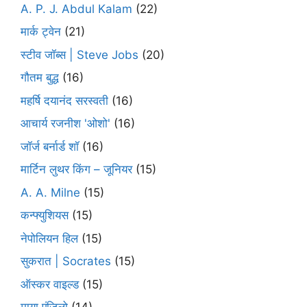
A. P. J. Abdul Kalam
(22)
मार्क ट्वेन
(21)
स्टीव जॉब्स | Steve Jobs
(20)
गौतम बुद्ध
(16)
महर्षि दयानंद सरस्वती
(16)
आचार्य रजनीश 'ओशो'
(16)
जॉर्ज बर्नार्ड शॉ
(16)
मार्टिन लुथर किंग – जूनियर
(15)
A. A. Milne
(15)
कन्फ्युशियस
(15)
नेपोलियन हिल
(15)
सुकरात | Socrates
(15)
ऑस्कर वाइल्ड
(15)