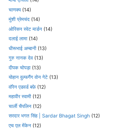
माया एंजिलो
(14)
चाणक्य
(14)
मुंशी प्रेमचंद
(14)
ओरिसन स्‍वेट मार्डन
(14)
दलाई लामा
(14)
धीरूभाई अम्बानी
(13)
गुरु नानक देव
(13)
दीपक चोपड़ा
(13)
योहान वुल्फगैंग वोन गेटे
(13)
वॉरेन एडवर्ड बफ़े
(12)
महावीर स्वामी
(12)
चार्ली चैपलिन
(12)
सरदार भगत सिंह | Sardar Bhagat Singh
(12)
एच एल मेंकेन
(12)