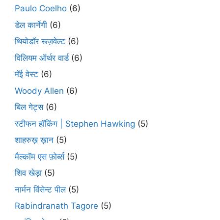
Paulo Coelho
(6)
डेल कार्नेगी
(6)
थियोडॉर रूज़वेल्ट
(6)
विलियम ऑर्थर वार्ड
(6)
मॅई वेस्ट
(6)
Woody Allen
(6)
बिल गेट्स
(6)
स्टीफन हॉकिंग | Stephen Hawking
(5)
शाहरुख़ ख़ान
(5)
मैल्कॉम एस फ़ोर्ब्स
(5)
शिव खेड़ा
(5)
नार्मन विंसेन्ट पील
(5)
Rabindranath Tagore
(5)