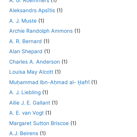
A. G. Roemmers
(1)
Aleksandrs Apsītis
(1)
A. J. Muste
(1)
Archie Randolph Ammons
(1)
A. R. Bernard
(1)
Alan Shepard
(1)
Charles A. Anderson
(1)
Louisa May Alcott
(1)
Muḥammad Ibn-Aḥmad al- Ḫafrī
(1)
A. J. Liebling
(1)
Ailie J. E. Gallant
(1)
A. E. van Vogt
(1)
Margaret Sutton Briscoe
(1)
A.J. Beirens
(1)