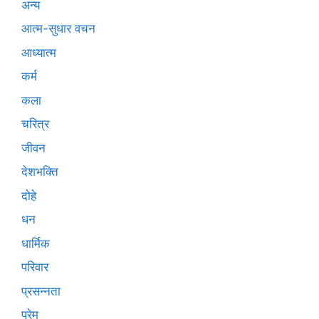
अन्य
आत्म-सुधार वचन
आध्यात्म
कर्म
कला
चरित्र
जीवन
देशभक्ति
दोहे
धन
धार्मिक
परिवार
प्रसन्नता
प्रेम