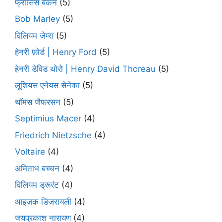
फ्रांसिस बेकन
(5)
Bob Marley
(5)
विलियम जेम्स
(5)
हेनरी फ़ोर्ड | Henry Ford
(5)
हेनरी डेविड थोरो | Henry David Thoreau
(5)
लूशियस एनेयस सेनेका
(5)
थॉमस जैफरसन
(5)
Septimius Macer
(4)
Friedrich Nietzsche
(4)
Voltaire
(4)
अमिताभ बच्चन
(4)
विलियम ड्रूरंट
(4)
आइज़क डिजरायली
(4)
जयप्रकाश नारायण
(4)