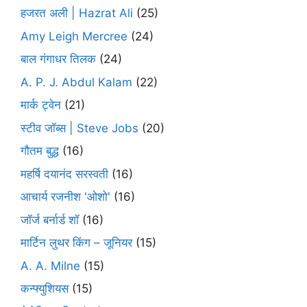
हजरत अली | Hazrat Ali
(25)
Amy Leigh Mercree
(24)
बाल गंगाधर तिलक
(24)
A. P. J. Abdul Kalam
(22)
मार्क ट्वेन
(21)
स्टीव जॉब्स | Steve Jobs
(20)
गौतम बुद्ध
(16)
महर्षि दयानंद सरस्वती
(16)
आचार्य रजनीश 'ओशो'
(16)
जॉर्ज बर्नार्ड शॉ
(16)
मार्टिन लुथर किंग – जूनियर
(15)
A. A. Milne
(15)
कन्फ्युशियस
(15)