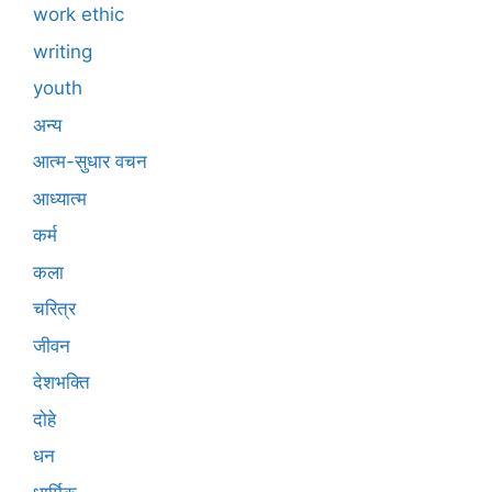
work ethic
writing
youth
अन्य
आत्म-सुधार वचन
आध्यात्म
कर्म
कला
चरित्र
जीवन
देशभक्ति
दोहे
धन