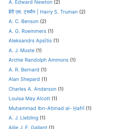
A. Edward Newton
(2)
हैरी एस. ट्रूमैन | Harry S. Truman
(2)
A. C. Benson
(2)
A. G. Roemmers
(1)
Aleksandrs Apsītis
(1)
A. J. Muste
(1)
Archie Randolph Ammons
(1)
A. R. Bernard
(1)
Alan Shepard
(1)
Charles A. Anderson
(1)
Louisa May Alcott
(1)
Muḥammad Ibn-Aḥmad al- Ḫafrī
(1)
A. J. Liebling
(1)
Ailie J. E. Gallant
(1)