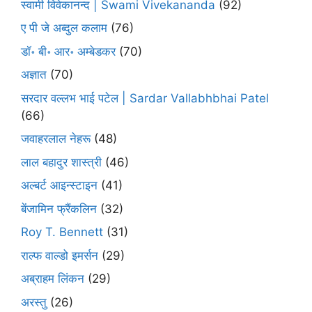
स्वामी विवेकानन्द | Swami Vivekananda
(92)
ए पी जे अब्दुल कलाम
(76)
डॉ॰ बी॰ आर॰ अम्बेडकर
(70)
अज्ञात
(70)
सरदार वल्लभ भाई पटेल | Sardar Vallabhbhai Patel
(66)
जवाहरलाल नेहरू
(48)
लाल बहादुर शास्त्री
(46)
अल्बर्ट आइन्स्टाइन
(41)
बेंजामिन फ्रैंकलिन
(32)
Roy T. Bennett
(31)
राल्फ वाल्डो इमर्सन
(29)
अब्राहम लिंकन
(29)
अरस्तु
(26)