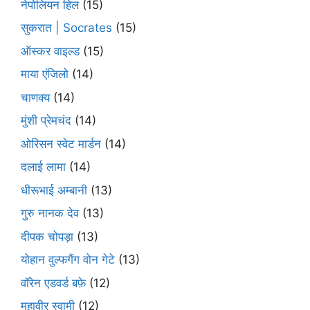
नेपोलियन हिल
(15)
सुकरात | Socrates
(15)
ऑस्कर वाइल्ड
(15)
माया एंजिलो
(14)
चाणक्य
(14)
मुंशी प्रेमचंद
(14)
ओरिसन स्‍वेट मार्डन
(14)
दलाई लामा
(14)
धीरूभाई अम्बानी
(13)
गुरु नानक देव
(13)
दीपक चोपड़ा
(13)
योहान वुल्फगैंग वोन गेटे
(13)
वॉरेन एडवर्ड बफ़े
(12)
महावीर स्वामी
(12)