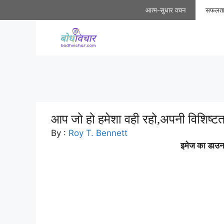
Skip
आत्म-सुधार वचन
सफलत
to
content
आप जो हो हमेशा वही रहो,अपनी विशिष्टत
By :
Roy T. Bennett
इमेज का डाउनल