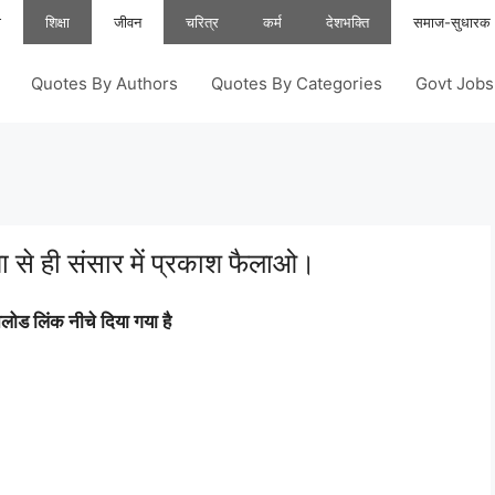
ा
शिक्षा
जीवन
चरित्र
कर्म
देशभक्ति
समाज-सुधारक
Quotes By Authors
Quotes By Categories
Govt Job
ा से ही संसार में प्रकाश फैलाओ।
ोड लिंक नीचे दिया गया है