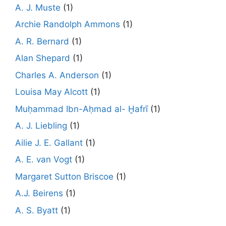
A. J. Muste
(1)
Archie Randolph Ammons
(1)
A. R. Bernard
(1)
Alan Shepard
(1)
Charles A. Anderson
(1)
Louisa May Alcott
(1)
Muḥammad Ibn-Aḥmad al- Ḫafrī
(1)
A. J. Liebling
(1)
Ailie J. E. Gallant
(1)
A. E. van Vogt
(1)
Margaret Sutton Briscoe
(1)
A.J. Beirens
(1)
A. S. Byatt
(1)