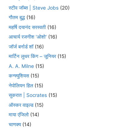
स्टीव जॉब्स | Steve Jobs
(20)
गौतम बुद्ध
(16)
महर्षि दयानंद सरस्वती
(16)
आचार्य रजनीश 'ओशो'
(16)
जॉर्ज बर्नार्ड शॉ
(16)
मार्टिन लुथर किंग – जूनियर
(15)
A. A. Milne
(15)
कन्फ्युशियस
(15)
नेपोलियन हिल
(15)
सुकरात | Socrates
(15)
ऑस्कर वाइल्ड
(15)
माया एंजिलो
(14)
चाणक्य
(14)