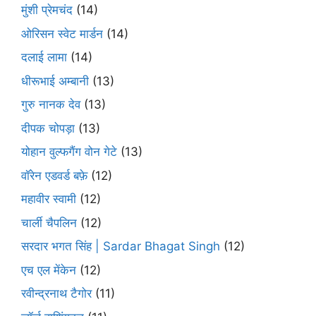
मुंशी प्रेमचंद
(14)
ओरिसन स्‍वेट मार्डन
(14)
दलाई लामा
(14)
धीरूभाई अम्बानी
(13)
गुरु नानक देव
(13)
दीपक चोपड़ा
(13)
योहान वुल्फगैंग वोन गेटे
(13)
वॉरेन एडवर्ड बफ़े
(12)
महावीर स्वामी
(12)
चार्ली चैपलिन
(12)
सरदार भगत सिंह | Sardar Bhagat Singh
(12)
एच एल मेंकेन
(12)
रवीन्द्रनाथ टैगोर
(11)