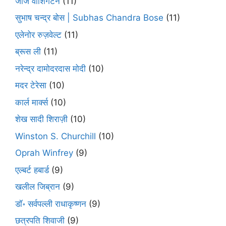
जॉर्ज वाशिंगटन
(11)
सुभाष चन्द्र बोस | Subhas Chandra Bose
(11)
एलेनोर रुज़वेल्ट
(11)
ब्रूस ली
(11)
नरेन्द्र दामोदरदास मोदी
(10)
मदर टेरेसा
(10)
कार्ल मार्क्स
(10)
शेख सादी शिराज़ी
(10)
Winston S. Churchill
(10)
Oprah Winfrey
(9)
एल्बर्ट हबार्ड
(9)
खलील जिब्रान
(9)
डॉ॰ सर्वपल्ली राधाकृष्णन
(9)
छत्रपति शिवाजी
(9)